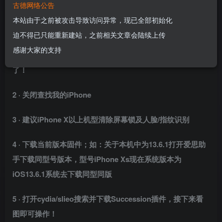
Succession源地址：
古德网络公告
https://samgisaninja.github.io/beta
本站由于之前被攻击导致访问异常，现已全部初始化
准备资料：
迫不得已只能重新建站，之前相关文章会陆续上传
感谢大家的支持
1 · 首先越狱，这个就是废话！不能越狱的此文章基本不用看
了！
2 · 关闭查找我的iPhone
3 · 建议iPhone X以上机型清除屏幕锁及人脸/指纹识别
4 · 下载当前版本固件；如：关于本机中为13.6.1打开爱思助
手下载同型号版本，型号
iPhone Xs现在系统版本为
iOS13.6.1系统去下载同型同版
5 · 打开cydia/slieo搜索并下载Succession插件，接下来看
图即可操作！