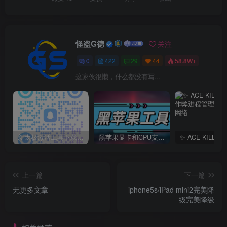
怪盗G德
关注
0
422
29
44
58.8W+
这家伙很懒，什么都没有写...
新太极激活工具下载/教程/充值/开户(QQ交流群号749113977)
黑苹果显卡和CPU支持情况以及购买硬件防踩坑指南
上一篇
下一篇
无更多文章
iphone5s/iPad mini2完美降
级完美降级