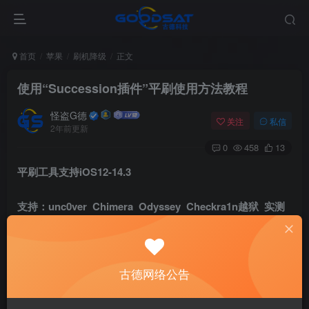
首页
苹果
刷机降级
正文
使用“Succession插件”平刷使用方法教程
怪盗G德
关注
私信
2年前更新
0
458
13
平刷工具支持iOS12-14.3
支持：unc0ver Chimera Odyssey Checkra1n越狱 实测
支持
iOS13.6.1
系统（使用Odyssey 1.2.2版本越狱）
本文图片准备采用网络图片由于网上图片各种不足，辣条科
古德网络公告
技准备在越狱一次获取所有图片为大家演示！