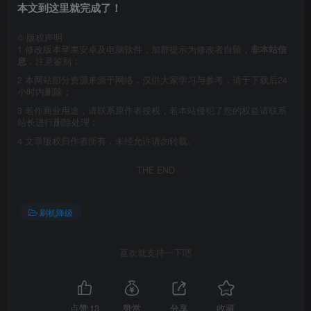
本文到这里就完成了！
©
版权声明
1
修改版本苹果安卓及电脑软件，加群提示为修改者自留，
非本站信
息
，注意鉴别；
2
本网站部分资源来源于网络，仅供大家学习与参考，请于下载后24
小时内删除；
3
若作商业用途，请联系原作者授权，若本站侵犯了您的权益请联系
站长进行删除处理；
4
文章版权归作者所有，未经允许请勿转载。
THE END
刷机降级
喜欢就支持一下吧
点赞
13
赞赏
分享
收藏