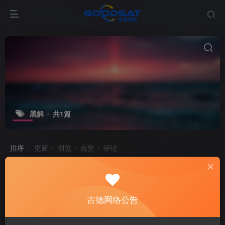
黑解
共1篇
排序
更新
浏览
点赞
评论
iOS 15.1免越狱修改运营商、备份黑解证书，隐藏id
刷机降级
激活解锁
苹果
古德网络公告
5个月前
11