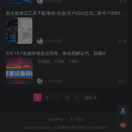
3个月前
5
新太极激活工具下载/教程/充值/开户(QQ交流二群号712301491)
3个月前
15
iOS 15.1免越狱修改运营商、备份黑解证书，隐藏id
# 隐藏id
# 黑解
# 修改
5个月前
11
1
2
…
10
跳转
免责声明
关于我们
Copyright © 2024 ·
古德网络
©•粤ICP备2021103880号