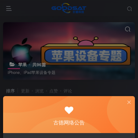
苹果
共96篇
iPhone、iPad苹果设备专题
排序
更新
浏览
点赞
评论
新太极激活工具大客户洽谈（QQ官方交流群：523943346）
# 太极A5-A12+激活工具
置顶
古德网络公告
3天前
9