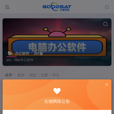
办公软件
共5篇
win、Mac办公软件
排序
更新
浏览
点赞
评论
MoeKoe Music
# 免费第三方音乐
古德网络公告
3个月前
13