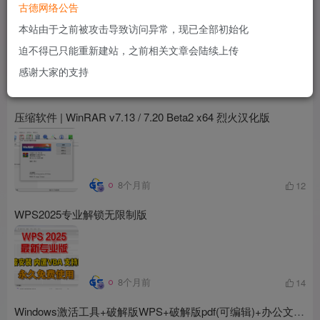
古德网络公告
读取excel保护工作表密码（直接显示出密码）
本站由于之前被攻击导致访问异常，现已全部初始化
# 密码
# 破解
# excel保护
迫不得已只能重新建站，之前相关文章会陆续上传
感谢大家的支持
5个月前
8
压缩软件 | WinRAR v7.13 / 7.20 Beta2 x64 烈火汉化版
8个月前
12
WPS2025专业解锁无限制版
8个月前
14
Windows激活工具+破解版WPS+破解版pdf(可编辑)+办公文件转换工具