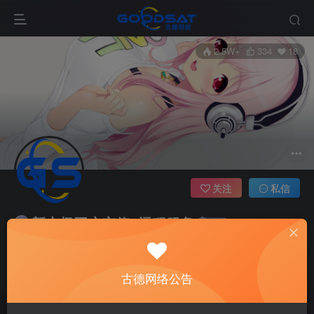
2.5W+
334
18
关注
私信
新太极开户充值~远程服务
10枚徽章
好德科技
四川
长期在线收徒！远程技术教学！远程协助！任何需要请进群联系
古德网络公告
我！