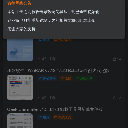
古德网络公告
文章
31
收藏
0
评论
3
粉丝
18
本站由于之前被攻击导致访问异常，现已全部初始化
发布
排序
31
迫不得已只能重新建站，之前相关文章会陆续上传
感谢大家的支持
FirPE装机维护系统U盘启动工具-简约PE维护系统 v2.0.3
电脑
系统工具
3个月前
14
压缩软件 | WinRAR v7.13 / 7.20 Beta2 x64 烈火汉化版
办公软件
电脑
系统工具
8个月前
12
Geek Uninstaller v1.5.3.170 卸载工具最新单文件版
电脑
系统工具