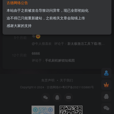
古德网络公告
文章
31
收藏
0
评论
3
粉丝
18
本站由于之前被攻击导致访问异常，现已全部初始化
迫不得已只能重新建站，之前相关文章会陆续上传
进这个帖子的群，来找我.....
2个月前
感谢大家的支持
@xx062660
评论于：
新太极激活工具大客户洽谈（QQ官方交流群：523943346）
等
5个月前
@牛人很喜欢
评论于：
新太极激活工具下载/教程/充值/开户(QQ交流群号:523943346)
6666
12个月前
评论于：
手机刷机解锁短截图
免责声明
关于我们
Copyright © 2024 ·
古德网络
©•粤ICP备2021103880号