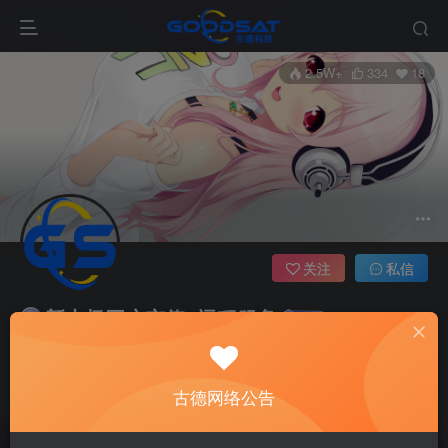
2.5W+
334
18
关注
私信
新太极开户充值~远程服务
10枚徽章
好德科技
四川
长期在线收徒！远程技术教学！远程协助！任何需要请进群联系
古德网络公告
我！