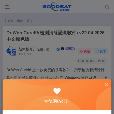
首页
电脑
正文
Dr.Web CureIt!(检测清除恶意软件) v22.04.2025
中文绿色版
新太极开户充值~远程服务
关注
私信
1年前发布
0
363
13
Dr.Web CureIt! 是一款免费的杀毒软件，用于检测和清除计
算机中的恶意软件。它可以运行在 Windows 操作系统上，不
需要进行安装，可以直接从可移动存储设备（如U盘）上运
行。
古德网络公告