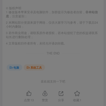
©
版权声明
1
修改版本苹果安卓及电脑软件，加群提示为修改者自留，
非本站信
息
，注意鉴别；
2
本网站部分资源来源于网络，仅供大家学习与参考，请于下载后24
小时内删除；
3
若作商业用途，请联系原作者授权，若本站侵犯了您的权益请联系
站长进行删除处理；
4
文章版权归作者所有，未经允许请勿转载。
THE END
电脑
系统工具
喜欢就支持一下吧
点赞
13
赞赏
分享
收藏
1