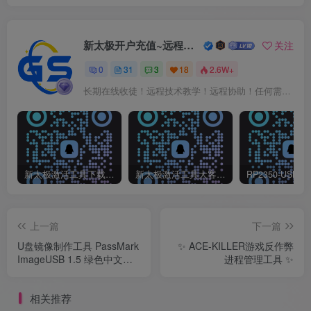
新太极开户充值~远程服务
关注
0
31
3
18
2.6W+
长期在线收徒！远程技术教学！远程协助！任何需要请进群联系我！
新太极激活工具下载/教程/充值/开户(QQ交流群号:523943346)
新太极激活工具大客户洽谈（QQ官方交流群：523943346）
上一篇
下一篇
U盘镜像制作工具 PassMark
✨ ACE-KILLER游戏反作弊
ImageUSB 1.5 绿色中文汉
进程管理工具 ✨
化版
相关推荐