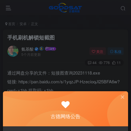
首页
安卓
正文
手机刷机解锁短截图
氨基酸
关注
私信
5个月前更新
44
776
11
通过网盘分享的文件：短接图查询20231118.exe
链接: https://pan.baidu.com/s/1yqzJP-HzecioqJl25BFA6w?
pwd=x1bh 提取码: x1bh
©
版权声明
1
修改版本苹果安卓及电脑软件，加群提示为修改者自留，
非本站信
息
，注意鉴别；
古德网络公告
2
本网站部分资源来源于网络，仅供大家学习与参考，请于下载后24
小时内删除；