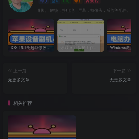
0
4
0
1
3012
刷机，解锁，换电池、屏幕，摄像头，后盖等配件。
iOS 15.1免越狱修改运营商、备份黑解证书，隐藏id
读取excel保护工作表密码（直接显示出密码）
上一篇
下一篇
无更多文章
无更多文章
相关推荐