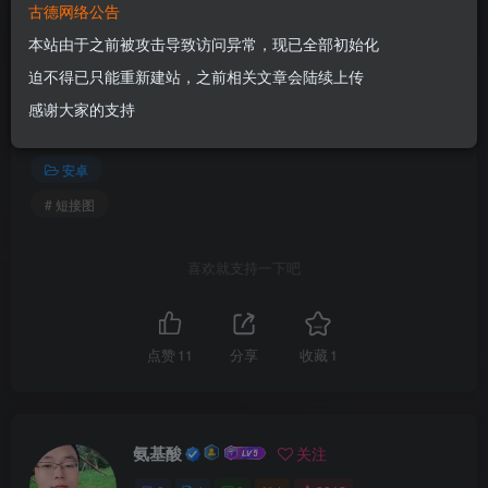
3
古德网络公告
若作商业用途，请联系原作者授权，若本站侵犯了您的权益请联系
站长进行删除处理；
本站由于之前被攻击导致访问异常，现已全部初始化
4
文章版权归作者所有，未经允许请勿转载。
迫不得已只能重新建站，之前相关文章会陆续上传
THE END
感谢大家的支持
安卓
# 短接图
喜欢就支持一下吧
点赞
11
分享
收藏
1
氨基酸
关注