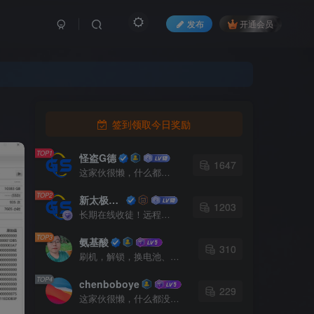
发布
开通会员
签到领取今日奖励
TOP1
怪盗G德
1647
这家伙很懒，什么都没有写...
TOP2
新太极开户充值~远程服务
1203
长期在线收徒！远程技术教学！远程协助！任何需要请进群联系我！
TOP3
氨基酸
310
刷机，解锁，换电池、屏幕，摄像头，后盖等配件。
TOP4
chenboboye
229
这家伙很懒，什么都没有写...