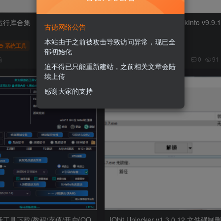
运行库合集
硬盘检测工具 CrystalDiskInfo v9.9.
古德网络公告
文版
本站由于之前被攻击导致访问异常，现已全
系统工具
电脑
系统工具
部初始化
前
2个月前
0
53
13
0
91
迫不得已只能重新建站，之前相关文章会陆
续上传
感谢大家的支持
工具下载/教程/充值/开户(QQ
IObit Unlocker v1.3.0.12 文件强制