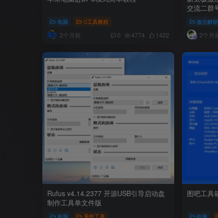
交流二群号7
电脑
工具教程
激活解
2个月前
2个月
0
4774
1422
Rufus v4.14.2377 开源USB引导启动盘
图吧工具
制作工具单文件版
电脑
系统工具
电脑