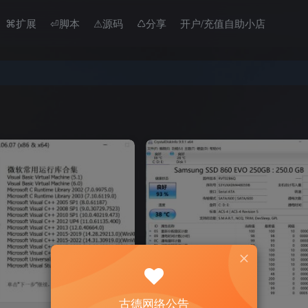
⌘扩展
⏎脚本
⚠︎源码
♺分享
开户/充值自助小店
，请勿用于商业用途。
，请勿用于商业用途。
古德网络公告