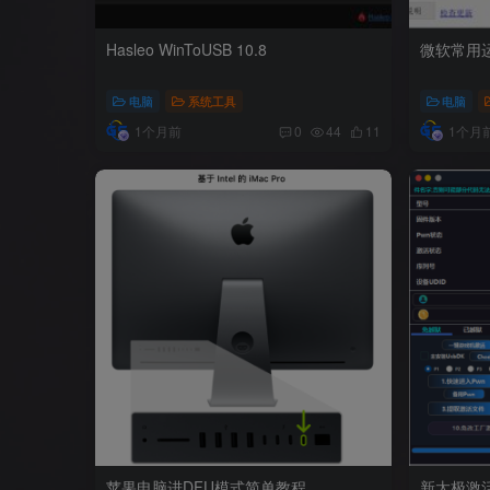
Hasleo WinToUSB 10.8
微软常用
电脑
系统工具
电脑
1个月前
1个月
0
44
11
苹果电脑进DFU模式简单教程
新太极激活