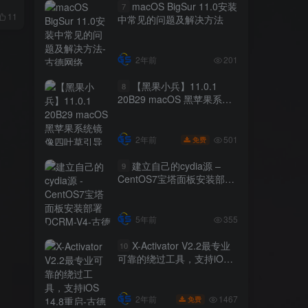
macOS BigSur 11.0安装
7
11
中常见的问题及解决方法
2年前
201
【黑果小兵】11.0.1
8
20B29 macOS 黑苹果系统
镜像四叶草引导自带EFI
501
2年前
免费
建立自己的cydia源 –
9
CentOS7宝塔面板安装部署
DCRM-V4
5年前
355
X-Activator V2.2最专业
10
可靠的绕过工具，支持iOS
14.8重启
1467
2年前
免费