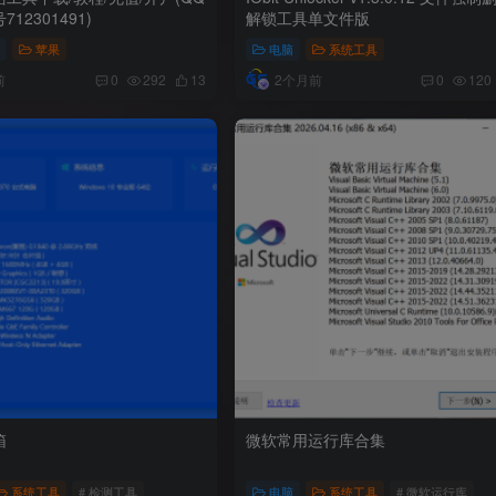
12301491)
解锁工具单文件版
锁
苹果
电脑
系统工具
前
2个月前
0
292
13
0
120
箱
微软常用运行库合集
系统工具
# 检测工具
电脑
系统工具
# 微软运行库