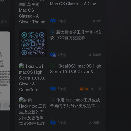
Mac OS Classic – A Clover
Theme by Machinee v1.01
下载
5年前
65
6
新太极激活工具大客户洽
4
谈（QQ官方交流群：
523943346）
4天前
5485
【kealOS】macOS High
5
Sierra 10.13.6 Clover &
OpenCore 20210325 黑苹
果系统镜像RAW下载
110
5年前
2
￥
使用Hackintool工具生成
6
全新的序列号及更改黑苹果
SN三码序列号教程
2年前
2951