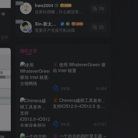
TOP5
hws2004
76
这家伙很懒，什么都没有写...
1 中
TOP6
Xin-新太极工具充值开户注册
32
需要开户充值可私信我
6
随机文章
使用 WhateverGreen 驱
1
动 Intel 核显
2年前
484
Chimera越狱工具发布，
2
支持iOS12.0~iOS12.5 全体
设备部分包括A12 Xs
XsMax Xr 更新1.6.2
5年前
2727
一个仿古的四叶草主题 –
3
删除