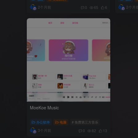
2个月前
2个月
0
65
6
MoeKoe Music
办公软件
电脑
# 免费第三方音乐
3个月前
0
82
13