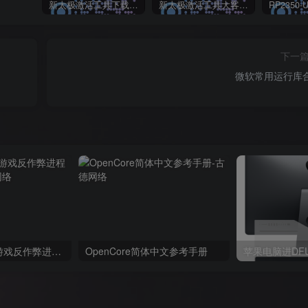
新太极激活工具下载/教程/充值/开户(QQ交流群号:523943346)
新太极激活工具大客户洽谈（QQ官方交流群：523943346）
下一
微软常用运行库
✨ ACE-KILLER游戏反作弊进程管理工具 ✨
OpenCore简体中文参考手册
苹果电脑进DF