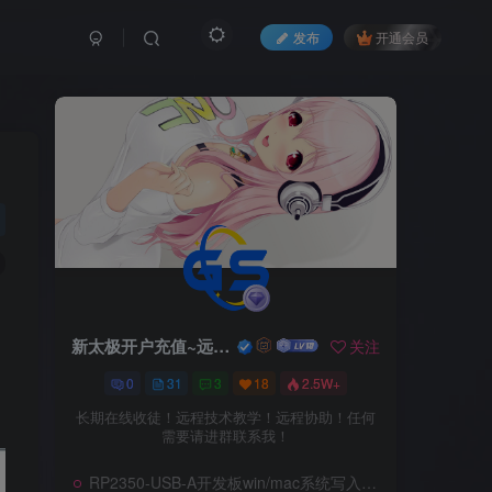
发布
开通会员
通
新太极开户充值~远程服务
关注
0
31
3
18
2.5W+
长期在线收徒！远程技术教学！远程协助！任何
需要请进群联系我！
RP2350-USB-A开发板win/mac系统写入教程