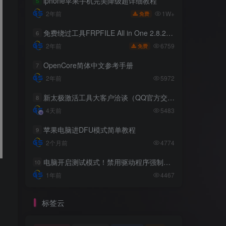
iphone苹果手机完美降级超详细教程
5
1W+
2年前
免费
免费绕过工具FRPFILE All in One 2.8.2，支持iOS 12.5.3~14.8
6
6759
2年前
免费
OpenCore简体中文参考手册
7
2年前
5972
新太极激活工具大客户洽谈（QQ官方交流群：523943346）
8
4天前
5483
苹果电脑进DFU模式简单教程
9
2个月前
4774
电脑开启测试模式！禁用驱动程序强制签名！（大概操作方法）
10
1年前
4467
标签云