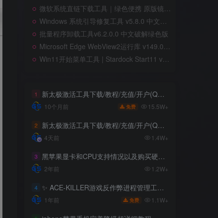
微软系统直链下载工具｜绿色便携 原版镜像高速获取
Windows 系统引导修复工具 v5.8.0 中文绿色单文件版
批量程序卸载工具v6.2.0.0 中文破解绿色版
Microsoft Edge WebView2运行库 v149.0.4022.69 精简绿色版
Win11开始菜单工具 | Stardock Start11 v2.7.2.0 中文破解版
新太极激活工具下载/教程/充值/开户(QQ交流群号749113977)
1
15.5W+
10个月前
免费
新太极激活工具下载/教程/充值/开户(QQ交流群号:523943346)
2
4天前
1.4W+
黑苹果显卡和CPU支持情况以及购买硬件防踩坑指南
3
2年前
1.2W+
✨ ACE-KILLER游戏反作弊进程管理工具 ✨
4
1.1W+
1年前
免费