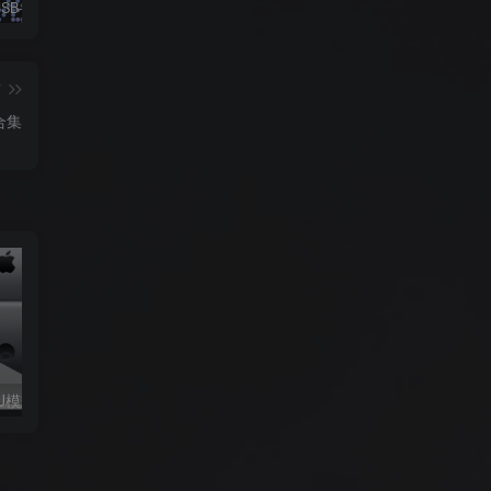
RP2350-USB-A开发板win/mac系统写入教程
U盘镜像制作工具 PassMark ImageUSB 1.5 绿色中文汉化版
Dr.Web CureIt!(检测清除恶意软件) v22.04.2025 中文绿色版
篇
合集
U模式简单教程
电脑开启测试模式！禁用驱动程序强制签名！（大概操作方法）