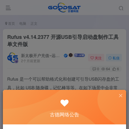
首页
电脑
正文
Rufus v4.14.2377 开源USB引导启动盘制作工具
单文件版
新太极开户充值~远程服务
关注
私信
2个月前更新
0
64
6
Rufus 是一个可以帮助格式化和创建可引导USB闪存盘的工
具，比如 USB 随身碟，记忆棒等等。在如下场景中会非常
有用：你需要把一些可引导的ISO格式的镜像（Windows，
Linux，UEFI等）创建成USB安装盘的时候、你需要使用一
个还没有安装操作系统的设备的时候、你需要从DOS系统刷
古德网络公告
写BIOS或者其他固件的时候、你需要运行一个非常底层的工