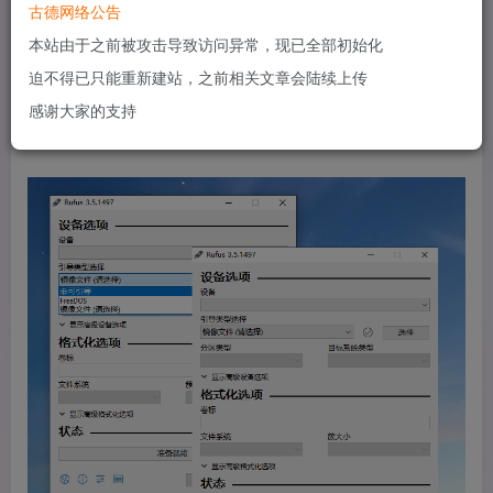
具的时候。Rufus 麻雀虽小，五脏俱全，体积虽小，功能全
古德网络公告
面。Rufus在从ISO镜像创建 Windows 7 USB安装盘的时
本站由于之前被攻击导致访问异常，现已全部初始化
候，他比 UNetbootin，Universal USB Installer 或者
迫不得已只能重新建站，之前相关文章会陆续上传
Windows 7 USB download tool 大约快2倍。当然，在创建
感谢大家的支持
Linux 可引导USB设备的时候也比较快。