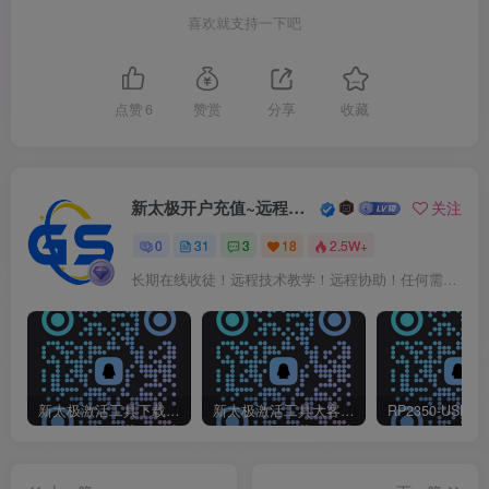
喜欢就支持一下吧
点赞
6
赞赏
分享
收藏
新太极开户充值~远程服务
关注
0
31
3
18
2.5W+
长期在线收徒！远程技术教学！远程协助！任何需要请进群联系我！
新太极激活工具下载/教程/充值/开户(QQ交流群号:523943346)
新太极激活工具大客户洽谈（QQ官方交流群：523943346）