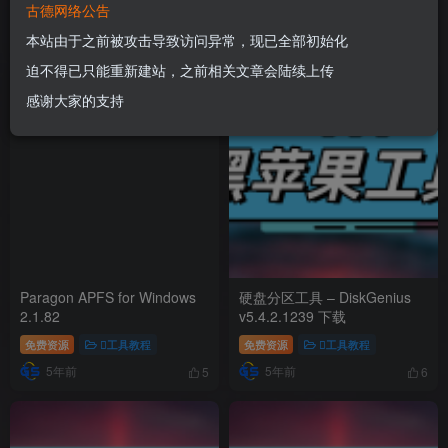
古德网络公告
免费资源
工具教程
免费资源
工具教程
本站由于之前被攻击导致访问异常，现已全部初始化
5年前
5年前
8
12
迫不得已只能重新建站，之前相关文章会陆续上传
感谢大家的支持
Paragon APFS for Windows
硬盘分区工具 – DiskGenius
2.1.82
v5.4.2.1239 下载
免费资源
工具教程
免费资源
工具教程
5年前
5年前
5
6