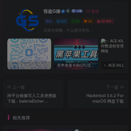
怪盗G德
关注
0
422
29
44
58.8W+
这家伙很懒，什么都没有写...
新太极激活工具下载/教程/充值/开户(QQ交流群号749113977)
黑苹果显卡和CPU支持情况以及购买硬件防踩坑指南
上一篇
下一篇
跨平台镜像写入工具便携版
Hackintool 3.6.2 For
下载 - balenaEtcher
macOS 网盘下载
v1.5.121 网盘下载
相关推荐