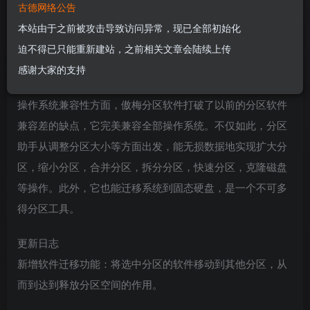
Edition 是一款非常好用的硬盘分区工具。傲梅分区助手为用
古德网络公告
户提供非常完善的硬盘分区服务，可以帮助用户做好电脑硬
本站由于之前被攻击导致访问异常，现已全部初始化
盘管理，是用户日常维护电脑系统常用管理好帮手。傲梅分
迫不得已只能重新建站，之前相关文章会陆续上传
区助手是一款免费、专业级的无损分区工具，提供简单、易
感谢大家的支持
用的磁盘分区管理操作。作为传统分区魔法师的替代者，在
操作系统兼容性方面，傲梅分区软件打破了以前的分区软件
兼容差的缺点，它完美兼容全部操作系统。不仅如此，分区
助手从调整分区大小等方面出发，能无损数据地实现扩大分
区，缩小分区，合并分区，拆分分区，快速分区，克隆磁盘
等操作。此外，它也能迁移系统到固态硬盘，是一个不可多
得分区工具。
更新日志
新增软件迁移功能：将选中分区的软件移动到其他分区，从
而到达到释放分区空间的作用。