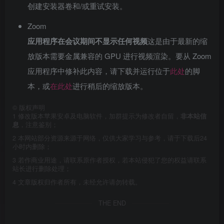
创建安装器卷和/或重试安装。
Zoom
应用程序在会议期间不显示任何视频
这是由于最新的缩
放版本需要金属兼容的 GPU 进行视频渲染。要从 Zoom
应用程序中修补此内容，请下载并运行位于
此处
的脚
本，或
在此处
进行稍后的缩放版本。
©
版权声明
1
修改版本苹果安卓及电脑软件，加群提示为修改者自留，
非本站信
息
，注意鉴别；
2
本网站部分资源来源于网络，仅供大家学习与参考，请于下载后24
小时内删除；
3
若作商业用途，请联系原作者授权，若本站侵犯了您的权益请联系
站长进行删除处理；
4
文章版权归作者所有，未经允许请勿转载。
THE END