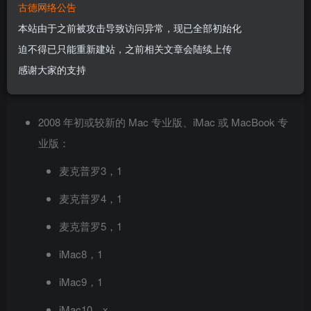
古德网络公告
具。
本站由于之前被攻击导致访问异常，现已全部初始化
迫不得已只能重新建站，之前相关文章会陆续上传
具体更多说明， 看看下面。
感谢大家的支持
系统兼容性
2008 年初或较新的 Mac 专业版、iMac 或 MacBook 专
业版：
麦克普罗3，1
麦克普罗4，1
麦克普罗5，1
iMac8，1
iMac9，1
iMac10，x