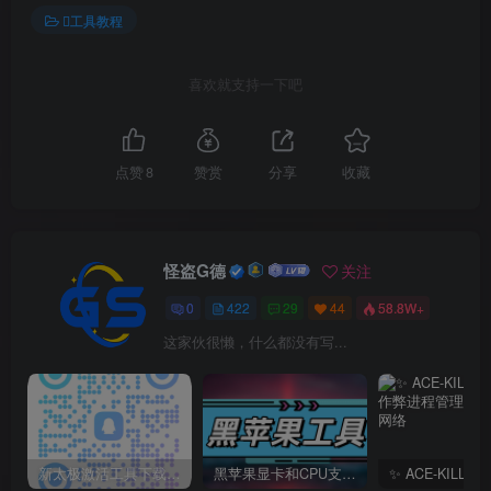
工具教程
喜欢就支持一下吧
点赞
8
赞赏
分享
收藏
怪盗G德
关注
0
422
29
44
58.8W+
这家伙很懒，什么都没有写...
新太极激活工具下载/教程/充值/开户(QQ交流群号749113977)
黑苹果显卡和CPU支持情况以及购买硬件防踩坑指南