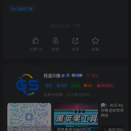
系统下载
喜欢就支持一下吧
点赞
12
赞赏
分享
收藏
怪盗G德
关注
0
422
29
44
58.8W+
这家伙很懒，什么都没有写...
新太极激活工具下载/教程/充值/开户(QQ交流群号749113977)
黑苹果显卡和CPU支持情况以及购买硬件防踩坑指南