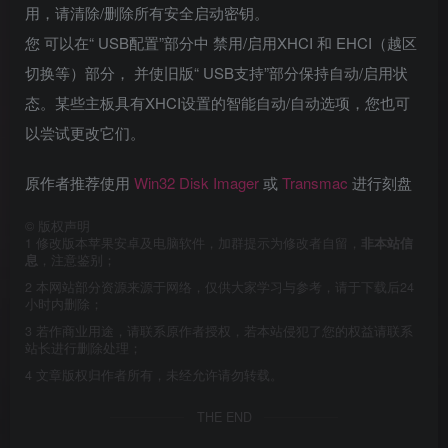
用，请清除/删除所有安全启动密钥。
您 可以在“ USB配置”部分中 禁用/启用XHCI 和 EHCI（越区
切换等）部分， 并使旧版“ USB支持”部分保持自动/启用状
态。某些主板具有XHCI设置的智能自动/自动选项，您也可
以尝试更改它们。
原作者推荐使用
Win32 Disk Imager
或
Transmac
进行刻盘
©
版权声明
1
修改版本苹果安卓及电脑软件，加群提示为修改者自留，
非本站信
息
，注意鉴别；
2
本网站部分资源来源于网络，仅供大家学习与参考，请于下载后24
小时内删除；
3
若作商业用途，请联系原作者授权，若本站侵犯了您的权益请联系
站长进行删除处理；
4
文章版权归作者所有，未经允许请勿转载。
THE END