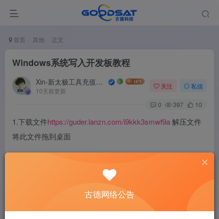
首页
其他
正文
Windows系统写入开发板教程
Xin-新太极工具充值开户注册
关注
私信
10天前更新
0
397
10
1.下载文件
https://guder.lanzn.com/i9kkk3smwf9a
解压文件
将此文件拖到桌面
古德网络公告