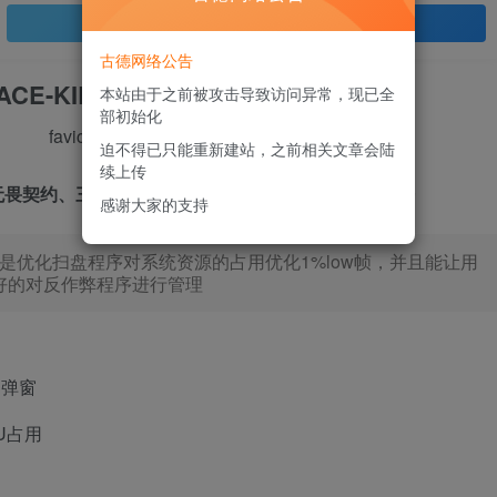
登录查看
古德网络公告
ACE-KILLER
本站由于之前被攻击导致访问异常，现已全
部初始化
迫不得已只能重新建站，之前相关文章会陆
续上传
畏契约、三角洲行动等使用ACE反作弊的游戏设计
✨
感谢大家的支持
是优化扫盘程序对系统资源的占用优化1%low帧，并且能让用
好的对反作弊程序进行管理
问弹窗
U占用