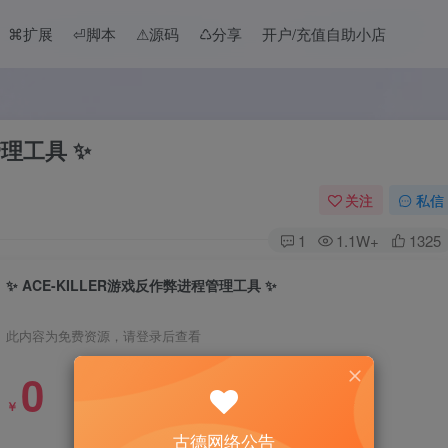
⌘扩展
⏎脚本
⚠︎源码
♺分享
开户/充值自助小店
管理工具 ✨
关注
私信
1
1.1W+
1325
✨ ACE-KILLER游戏反作弊进程管理工具 ✨
此内容为免费资源，请登录后查看
0
￥
古德网络公告