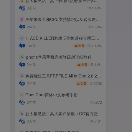
新太极激活工具下载/教程/充值/开户(QQ交流群号:523943346)
2
3天前
1.4W+
黑苹果显卡和CPU支持情况以及购买硬件防踩坑指南
3
2年前
1.2W+
✨ ACE-KILLER游戏反作弊进程管理工具 ✨
4
1.1W+
1年前
免费
iphone苹果手机完美降级超详细教程
5
1W+
2年前
免费
免费绕过工具FRPFILE All in One 2.8.2，支持iOS 12.5.3~14.8
6
6758
2年前
免费
OpenCore简体中文参考手册
7
2年前
5972
新太极激活工具大客户洽谈（QQ官方交流群：523943346）
8
3天前
5481