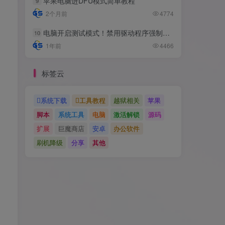
苹果电脑进DFU模式简单教程
9
2个月前
4774
电脑开启测试模式！禁用驱动程序强制签名！（大概操作方法）
10
1年前
4466
标签云
系统下载
工具教程
越狱相关
苹果
脚本
系统工具
电脑
激活解锁
源码
扩展
巨魔商店
安卓
办公软件
刷机降级
分享
其他