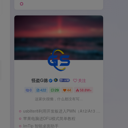
怪盗G德
关注
0
422
29
44
58.8W+
这家伙很懒，什么都没有写...
usbliter8利用开发板进入PWN（A12/A13 SecureROM 漏洞利用）
苹果电脑进DFU模式简单教程
ImTip 智能桌面助手