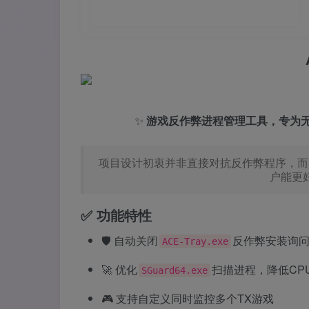
✨
游戏反作弊进程管理工具，专为无
项目设计初衷并非直接对抗反作弊程序，而
户能更
✅ 功能特性
🛡️ 自动关闭
反作弊安装询
ACE-Tray.exe
🚀 优化
扫描进程，降低CP
SGuard64.exe
🎮 支持自定义同时监控多个TX游戏