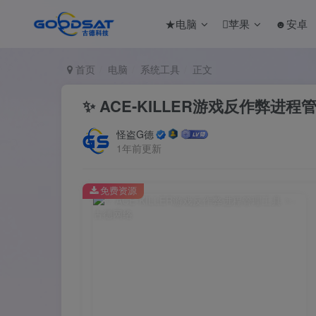
★电脑
苹果
☻安卓
首页
电脑
系统工具
正文
✨ ACE-KILLER游戏反作弊进程
怪盗G德
1年前更新
免费资源