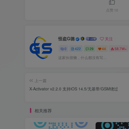
点赞
10
怪盗G德
关注
0
422
29
44
58.7W+
这家伙很懒，什么都没有写...
上一篇
X-Activator v2.2.0 支持iOS 14.5/无基带/GSM绕过
相关推荐