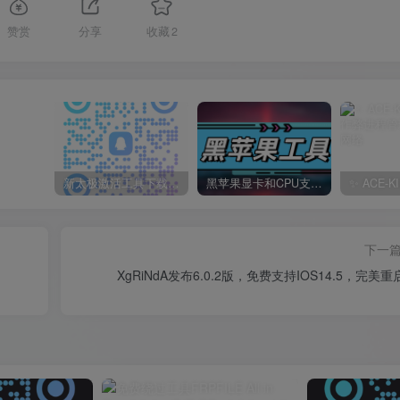
赞赏
分享
收藏
2
新太极激活工具下载/教程/充值/开户(QQ交流群号749113977)
黑苹果显卡和CPU支持情况以及购买硬件防踩坑指南
下一
XgRiNdA发布6.0.2版，免费支持IOS14.5，完美重