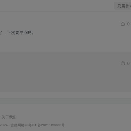
只看作
0
了，下次要早点哟。
0
关于我们
 2024 ·
古德网络
©•粤ICP备2021103880号