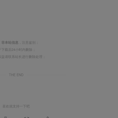
，
非本站信息
，注意鉴别；
下载后24小时内删除；
权益请联系站长进行删除处理；
THE END
喜欢就支持一下吧