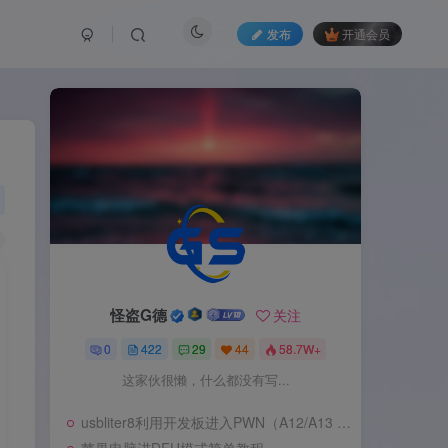
发布
开通会员
怪盗G德
怪盗G德
关注
关注
0
0
422
422
29
29
44
44
58.7W+
58.7W+
这家伙很懒，什么都没有写...
这家伙很懒，什么都没有写...
usbliter8利用开发板进入PWN（A12/A13 SecureROM 漏洞利用）
usbliter8利用开发板进入PWN（A12/A13 SecureROM 漏洞利用）