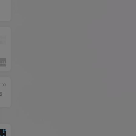
✨ ACE-KILLER游戏反作弊进程管理工具 ✨
iphone苹果手机完美降级超详细教程
OpenCore简体中文参考手册
篇
启！