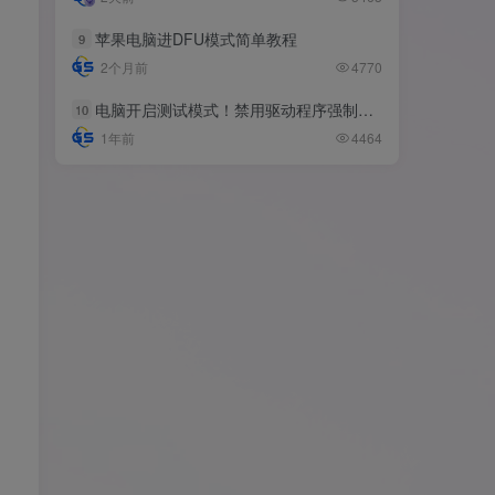
苹果电脑进DFU模式简单教程
苹果电脑进DFU模式简单教程
9
9
2个月前
2个月前
4770
4770
电脑开启测试模式！禁用驱动程序强制签名！（大概操作方法）
电脑开启测试模式！禁用驱动程序强制签名！（大概操作方法）
10
10
1年前
1年前
4464
4464
标签云
系统下载
工具教程
越狱相关
苹果
脚本
系统工具
电脑
激活解锁
源码
扩展
巨魔商店
安卓
办公软件
刷机降级
分享
其他