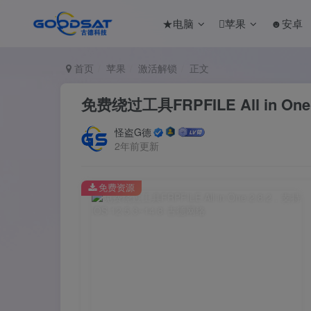
★电脑
苹果
☻安卓
首页
苹果
激活解锁
正文
免费绕过工具FRPFILE All in One 2
怪盗G德
2年前更新
免费资源