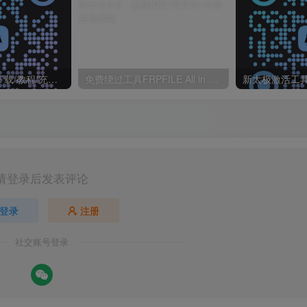
新太极激活工具下载/教程/充值/开户(QQ交流群号:523943346)
免费绕过工具FRPFILE All in One 2.8.2，支持iOS 12.5.3~14.8
请登录后发表评论
登录
注册
社交账号登录