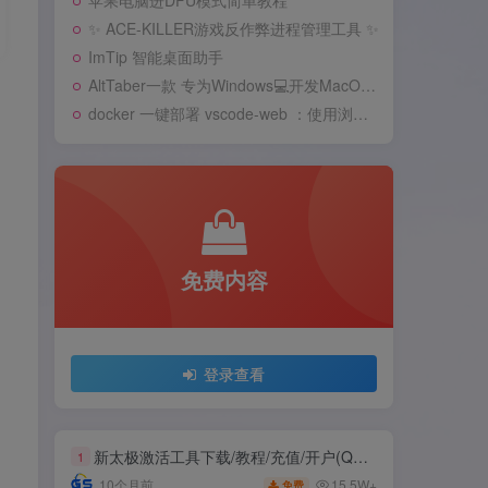
苹果电脑进DFU模式简单教程
苹果电脑进DFU模式简单教程
✨ ACE-KILLER游戏反作弊进程管理工具 ✨
✨ ACE-KILLER游戏反作弊进程管理工具 ✨
ImTip 智能桌面助手
ImTip 智能桌面助手
AltTaber一款 专为Windows💻️开发MacOS 风格的窗口/应用切换器
AltTaber一款 专为Windows💻️开发MacOS 风格的窗口/应用切换器
docker 一键部署 vscode-web ：使用浏览器远程开发
docker 一键部署 vscode-web ：使用浏览器远程开发
免费内容
免费内容
登录查看
登录查看
新太极激活工具下载/教程/充值/开户(QQ交流群号749113977)
新太极激活工具下载/教程/充值/开户(QQ交流群号749113977)
1
1
15.5W+
15.5W+
10个月前
10个月前
免费
免费