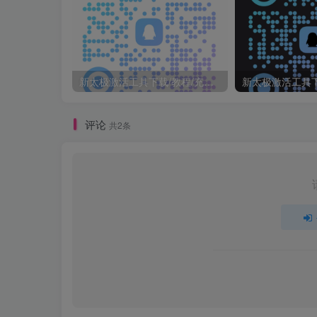
新太极激活工具下载/教程/充值/开户(QQ交流群号749113977)
评论
共2条