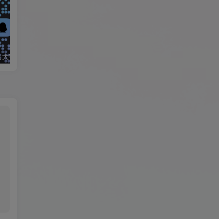
新太极激活工具大客户洽谈（QQ官方交流群：523943346）
Sliver 完全汇总新手教程，支持4S/iPad2/3/4，mini1/2，Air1