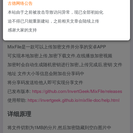
古德网络公告
MixFile
本站由于之前被攻击导致访问异常，现已全部初始化
无限空间,不限速,加密储存
迫不得已只能重新建站，之前相关文章会陆续上传
感谢大家的支持
MixFile 介绍
MixFile是一款可以上传加密文件并分享的安卓APP
可实现本地加密上传,加密下载文件,在线播放加密视频
加密时会自动生成随机密钥进行加密,上传完成后,密钥 文件
地址 文件大小等信息会附加在分享码中
将分享码发送给他人即可实现分享文件
已发布版本:
https://github.com/InvertGeek/MixFile/releases
使用帮助:
https://invertgeek.github.io/mixfile-doc/help.html
详细原理
将文件切割为1MB的分片,然后加密隐藏到空白图片中