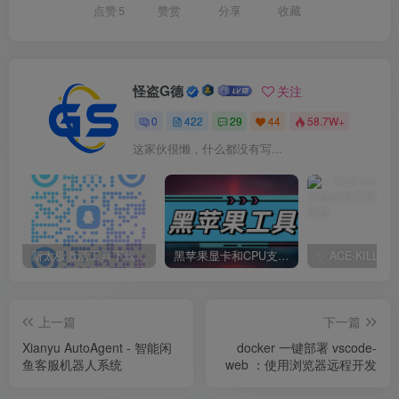
点赞
5
赞赏
分享
收藏
怪盗G德
关注
0
422
29
44
58.7W+
这家伙很懒，什么都没有写...
新太极激活工具下载/教程/充值/开户(QQ交流群号749113977)
黑苹果显卡和CPU支持情况以及购买硬件防踩坑指南
上一篇
下一篇
Xianyu AutoAgent - 智能闲
docker 一键部署 vscode-
鱼客服机器人系统
web ：使用浏览器远程开发