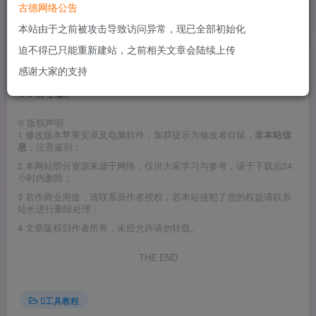
古德网络公告
本站由于之前被攻击导致访问异常，现已全部初始化
来自KEALOS制作的黑苹果big sur的测试版的系统镜像中提
迫不得已只能重新建站，之前相关文章会陆续上传
取出来的EFI。
感谢大家的支持
OC引导版。
©
版权声明
1
修改版本苹果安卓及电脑软件，加群提示为修改者自留，
非本站信
息
，注意鉴别；
2
本网站部分资源来源于网络，仅供大家学习与参考，请于下载后24
小时内删除；
3
若作商业用途，请联系原作者授权，若本站侵犯了您的权益请联系
站长进行删除处理；
4
文章版权归作者所有，未经允许请勿转载。
THE END
工具教程