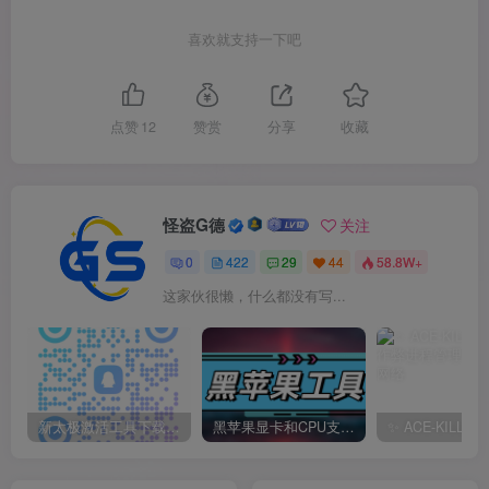
喜欢就支持一下吧
点赞
12
赞赏
分享
收藏
怪盗G德
关注
0
422
29
44
58.8W+
这家伙很懒，什么都没有写...
新太极激活工具下载/教程/充值/开户(QQ交流群号749113977)
黑苹果显卡和CPU支持情况以及购买硬件防踩坑指南