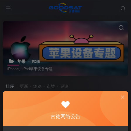
苹果
第2页
iPhone、iPad苹果设备专题
排序
更新
浏览
点赞
评论
新太极激活工具下载/教程/充值/开户(QQ交流二群号712301491)
古德网络公告
10个月前
7