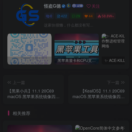
怪盗G德
关注
0
422
29
44
58.8W+
这家伙很懒，什么都没有写...
新太极激活工具下载/教程/充值/开户(QQ交流群号749113977)
黑苹果显卡和CPU支持情况以及购买硬件防踩坑指南
上一篇
下一篇
【黑果小兵】11.1 20C69
【KealOS】11.1 20C69
macOS 黑苹果系统镜像四叶
macOS 黑苹果系统镜像四叶
草Clover引导版自带EFI
草引导自带EFI
相关推荐