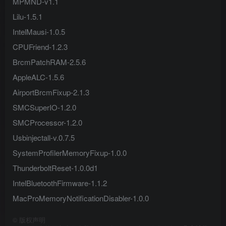
MPMND-v1.1
Lilu-1.5.1
IntelMausi-1.0.5
CPUFriend-1.2.3
BrcmPatchRAM-2.5.6
AppleALC-1.5.6
AirportBrcmFixup-2.1.3
SMCSuperIO-1.2.0
SMCProcessor-1.2.0
Usbinjectall-v.0.7.5
SystemProfilerMemoryFixup-1.0.0
ThunderboltReset-1.0.0d1
IntelBluetoothFirmware-1.1.2
MacProMemoryNotificationDisabler-1.0.0
©
版权声明