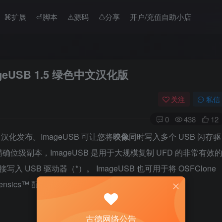
⌘扩展
⏎脚本
⚠︎源码
♺分享
开户/充值自助小店
geUSB 1.5 绿色中文汉化版
关注
私信
0
438
12
序，汉化发布。ImageUSB 可让您将
映像
同时写入多个 USB 闪存驱
确位级副本，ImageUSB 是用于大规模复制 UFD 的非常有效
接写入 USB 驱动器（*）。 ImageUSB 也可用于将 OSFClone
ensics™ 配合使用。
古德网络公告