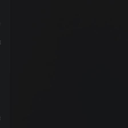
作
框
映