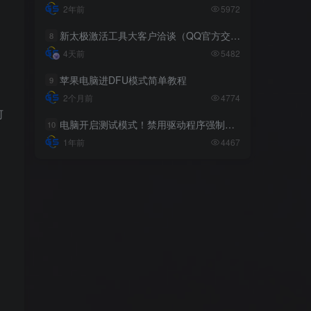
2年前
2年前
5972
5972
新太极激活工具大客户洽谈（QQ官方交流群：523943346）
新太极激活工具大客户洽谈（QQ官方交流群：523943346）
8
8
4天前
4天前
5482
5482
苹果电脑进DFU模式简单教程
苹果电脑进DFU模式简单教程
9
9
2个月前
2个月前
4774
4774
何
电脑开启测试模式！禁用驱动程序强制签名！（大概操作方法）
电脑开启测试模式！禁用驱动程序强制签名！（大概操作方法）
10
10
1年前
1年前
4467
4467
标签云
系统下载
工具教程
越狱相关
苹果
脚本
系统工具
电脑
激活解锁
源码
扩展
巨魔商店
安卓
办公软件
刷机降级
分享
其他
目