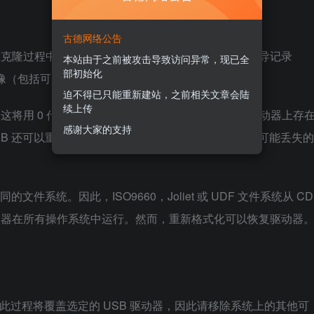
古德网络公告
 可以在克隆过程中保留所有未使用和闲置的空间，包括主引导记录
本站由于之前被攻击导致访问异常，现已全
部初始化
D 映像（包括可启动 UFD）的完美大容量复制。
迫不得已只能重新建站，之前相关文章会陆
续上传
功能。这将用 0 代替整个驱动器的内容。或者，也可以将驱动器上存
感谢大家的支持
ageUSB 还可以重新格式化硬盘格式化的硬盘，并回收之前可能丢失的
的文件系统。因此，ISO9660，Joliet 或 UDF 文件系统从 CD
驱动器在所有操作系统中运行。然而，重新格式化可以恢复驱动器
。此过程将覆盖选定的 USB 驱动器，因此请移除系统上的其他可