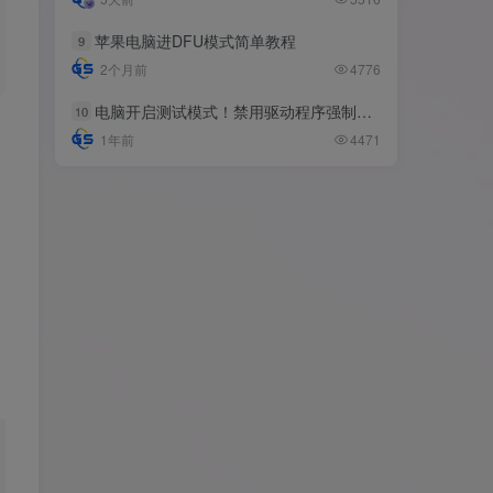
苹果电脑进DFU模式简单教程
苹果电脑进DFU模式简单教程
9
9
2个月前
2个月前
4776
4776
电脑开启测试模式！禁用驱动程序强制签名！（大概操作方法）
电脑开启测试模式！禁用驱动程序强制签名！（大概操作方法）
10
10
1年前
1年前
4471
4471
标签云
系统下载
工具教程
越狱相关
苹果
脚本
系统工具
电脑
激活解锁
源码
扩展
巨魔商店
安卓
办公软件
刷机降级
分享
其他