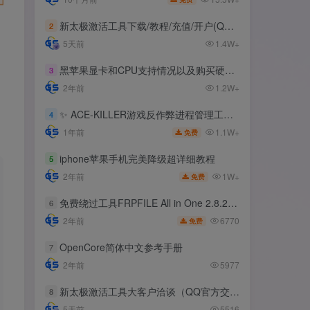
新太极激活工具下载/教程/充值/开户(QQ交流群号:523943346)
新太极激活工具下载/教程/充值/开户(QQ交流群号:523943346)
2
2
5天前
5天前
1.4W+
1.4W+
黑苹果显卡和CPU支持情况以及购买硬件防踩坑指南
黑苹果显卡和CPU支持情况以及购买硬件防踩坑指南
3
3
2年前
2年前
1.2W+
1.2W+
✨ ACE-KILLER游戏反作弊进程管理工具 ✨
✨ ACE-KILLER游戏反作弊进程管理工具 ✨
4
4
1.1W+
1.1W+
1年前
1年前
免费
免费
iphone苹果手机完美降级超详细教程
iphone苹果手机完美降级超详细教程
5
5
1W+
1W+
2年前
2年前
免费
免费
免费绕过工具FRPFILE All in One 2.8.2，支持iOS 12.5.3~14.8
免费绕过工具FRPFILE All in One 2.8.2，支持iOS 12.5.3~14.8
6
6
6770
6770
2年前
2年前
免费
免费
OpenCore简体中文参考手册
OpenCore简体中文参考手册
7
7
2年前
2年前
5977
5977
新太极激活工具大客户洽谈（QQ官方交流群：523943346）
新太极激活工具大客户洽谈（QQ官方交流群：523943346）
8
8
5天前
5天前
5516
5516