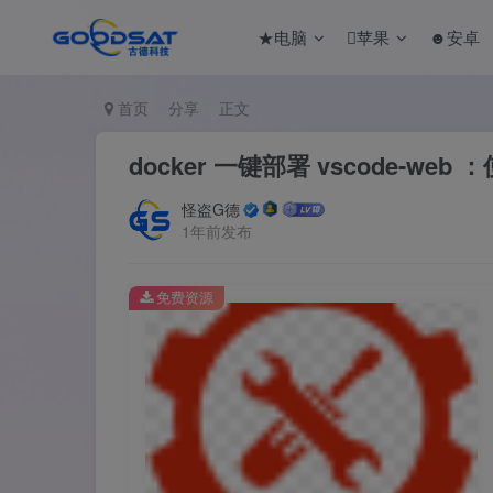
★电脑
苹果
☻安卓
首页
分享
正文
docker 一键部署 vscode-we
怪盗G德
1年前发布
免费资源