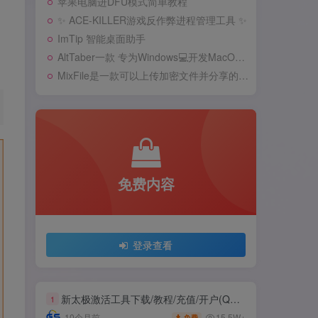
苹果电脑进DFU模式简单教程
苹果电脑进DFU模式简单教程
✨ ACE-KILLER游戏反作弊进程管理工具 ✨
✨ ACE-KILLER游戏反作弊进程管理工具 ✨
ImTip 智能桌面助手
ImTip 智能桌面助手
AltTaber一款 专为Windows💻️开发MacOS 风格的窗口/应用切换器
AltTaber一款 专为Windows💻️开发MacOS 风格的窗口/应用切换器
MixFile是一款可以上传加密文件并分享的安卓APP
MixFile是一款可以上传加密文件并分享的安卓APP
免费内容
免费内容
登录查看
登录查看
新太极激活工具下载/教程/充值/开户(QQ交流群号749113977)
新太极激活工具下载/教程/充值/开户(QQ交流群号749113977)
1
1
15.5W+
15.5W+
10个月前
10个月前
免费
免费