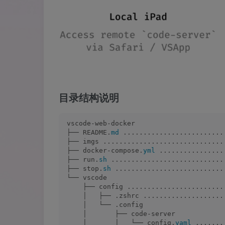
目录结构说明
vscode-web-docker
├── README.
md
 .........................
├── imgs ..............................
├── docker-compose.
yml
 ................
├── run.
sh
 ............................
├── stop.
sh
 ...........................
└── vscode
    ├── config ........................
    │   ├── .zshrc ....................
    │   └── .config
    │       ├── code-server
    │       │   └── config.
yaml
 .......