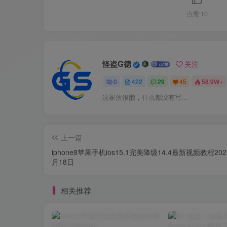
点赞
10
怪盗G德
关注
0
422
29
45
58.9W+
这家伙很懒，什么都没有写...
上一篇
iphone8苹果手机ios15.1完美降级14.4最新视频教程202
月18日
相关推荐