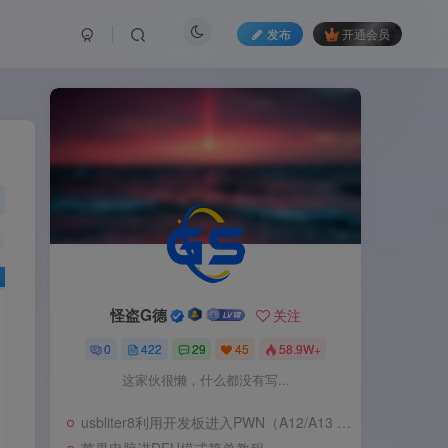
发布
开通会员
怪盗G德
怪盗G德
关注
关注
0
0
422
422
29
29
45
45
58.9W+
58.9W+
这家伙很懒，什么都没有写...
这家伙很懒，什么都没有写...
usbliter8利用开发板进入PWN（A12/A13 SecureROM 漏洞利用）
usbliter8利用开发板进入PWN（A12/A13 SecureROM 漏洞利用）