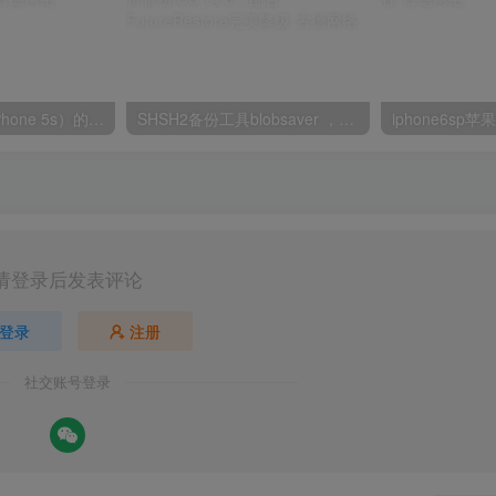
A7 设备（包括 iPhone 5s）的Semaphorin降级
SHSH2备份工具blobsaver ，支持备份iOS 14.8，配合FutureRestore完美降级
请登录后发表评论
登录
注册
社交账号登录