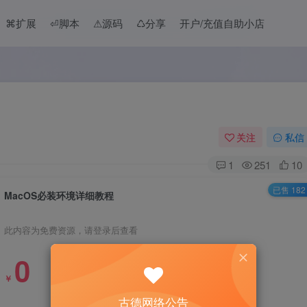
⌘扩展
⏎脚本
⚠︎源码
♺分享
开户/充值自助小店
关注
私信
1
251
10
已售 182
MacOS必装环境详细教程
此内容为免费资源，请登录后查看
0
￥
古德网络公告