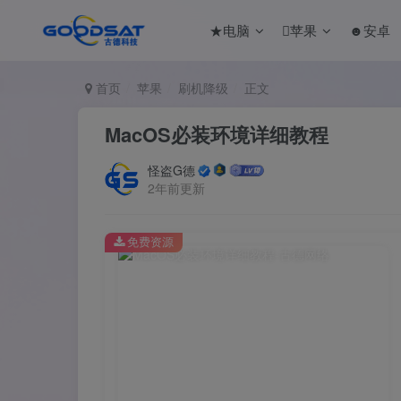
★电脑
苹果
☻安卓
首页
苹果
刷机降级
正文
MacOS必装环境详细教程
怪盗G德
2年前更新
免费资源