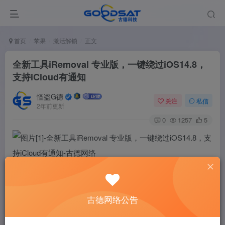
首页
苹果
激活解锁
正文
全新工具iRemoval 专业版，一键绕过iOS14.8，
支持iCloud有通知
怪盗G德
关注
私信
2年前更新
0
1257
5
iRemoval 专业版是一款来自外国安全研究员的工具，用来帮
助一些人因为忘记自己的ID或者密码，而导致iPhone/iPad无
古德网络公告
法激活的工具。有了这款工具，你可以很方便的绕过自己的
设备，从而重新让iPhone/iPad运行使用，而不是让它在抽屉