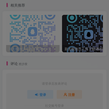
相关推荐
新太极激活工具下载/教程/充值/开户(QQ交流群号749113977)
新太极激活工具下载/教程/充值/开户
评论
抢沙发
请登录后发表评论
登录
注册
社交账号登录