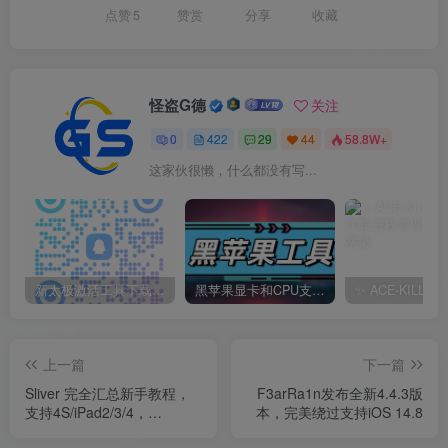
点赞
5
赞赏
分享
收藏
怪盗G德
关注
0
422
29
44
58.8W+
这家伙很懒，什么都没有写...
新太极激活工具下载/教程/充值/开户(QQ交流群号749113977)
黑苹果显卡和CPU支持情况以及购买硬件防踩坑指南
上一篇
下一篇
Sliver 完全汇总新手教程，
F3arRa1n发布全新4.4.3版
支持4S/iPad2/3/4，
本，完美绕过支持iOS 14.8
mini1/2，Air1