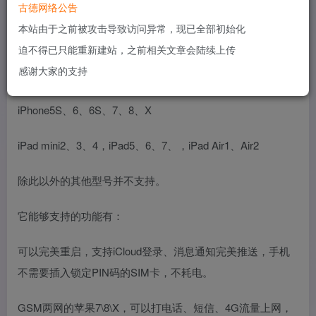
古德网络公告
里面吃灰。
本站由于之前被攻击导致访问异常，现已全部初始化
迫不得已只能重新建站，之前相关文章会陆续上传
想要使用这款工具也有一些限制，它并不是完美的支持所有
感谢大家的支持
的型号，目前能够支持的设备型号有以下的一些：
iPhone5S、6、6S、7、8、X
iPad mini2、3、4，iPad5、6、7、，iPad Air1、Air2
除此以外的其他型号并不支持。
它能够支持的功能有：
可以完美重启，支持iCloud登录、消息通知完美推送，手机
不需要插入锁定PIN码的SIM卡，不耗电。
GSM两网的苹果7\8\X，可以打电话、短信、4G流量上网，