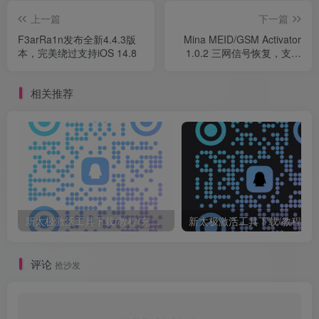
上一篇
下一篇
F3arRa1n发布全新4.4.3版
Mina MEID/GSM Activator
本，完美绕过支持iOS 14.8
1.0.2 三网信号恢复，支持
12.5.3~14.8
相关推荐
新太极激活工具下载/教程/充值/开户(QQ交流群号749113977)
新太极激活工具下载/教程/充值/开户
评论
抢沙发