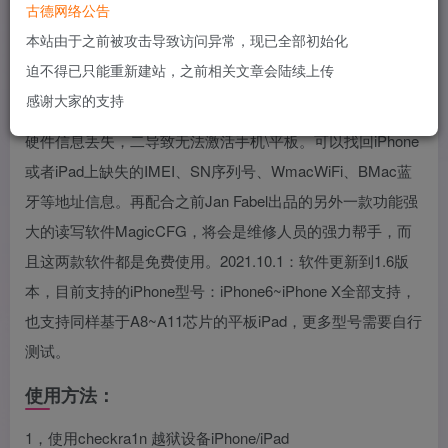
古德网络公告
本站由于之前被攻击导致访问异常，现已全部初始化
MagicCFG Recovery是由Jan Fabel 开发的一款Mac下的数
迫不得已只能重新建站，之前相关文章会陆续上传
据维修软件。这款软件是专门给维修人员使用的一款非常棒
感谢大家的支持
的工具，特别适合一些机器经过维修或者其他原因导致部分
硬件信息丢失，二导致无法激活手机\平板。可以找回iPhone
或者iPad上缺失的IMEI、SN序列号、WmacWiFi、BMac蓝
牙等地址信息。再配合之前Jan Fabel出品的另外一款功能强
大的读写软件MagicCFG，将会是维修人员的强力帮手，而
且这两款软件都是免费使用。2021.10.1：软件更新到1.6版
本，目前支持的iPhone型号：iPhone6~iPhone X全部支持，
也支持同样基于A8~A11芯片的平板iPad，更多型号需要自行
测试。
使用方法：
1，使用checkra1n 越狱设备iPhone/iPad