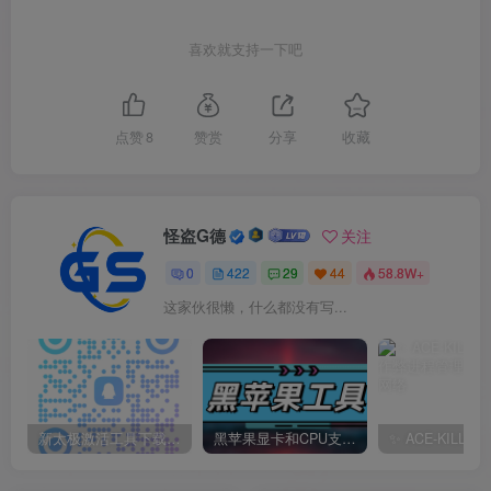
喜欢就支持一下吧
点赞
8
赞赏
分享
收藏
怪盗G德
关注
0
422
29
44
58.8W+
这家伙很懒，什么都没有写...
新太极激活工具下载/教程/充值/开户(QQ交流群号749113977)
黑苹果显卡和CPU支持情况以及购买硬件防踩坑指南