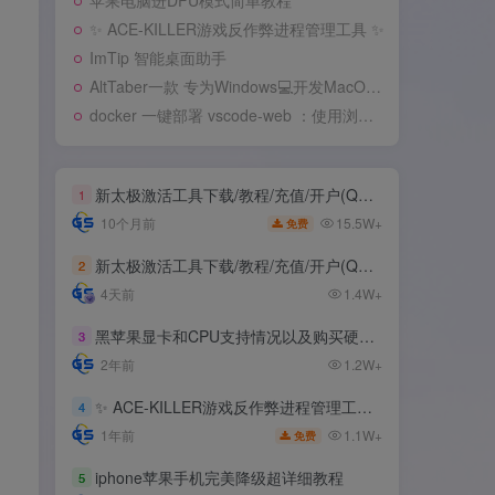
苹果电脑进DFU模式简单教程
✨ ACE-KILLER游戏反作弊进程管理工具 ✨
ImTip 智能桌面助手
AltTaber一款 专为Windows💻️开发MacOS 风格的窗口/应用切换器
docker 一键部署 vscode-web ：使用浏览器远程开发
新太极激活工具下载/教程/充值/开户(QQ交流群号749113977)
1
15.5W+
10个月前
免费
新太极激活工具下载/教程/充值/开户(QQ交流群号:523943346)
2
4天前
1.4W+
黑苹果显卡和CPU支持情况以及购买硬件防踩坑指南
3
2年前
1.2W+
✨ ACE-KILLER游戏反作弊进程管理工具 ✨
4
1.1W+
1年前
免费
iphone苹果手机完美降级超详细教程
5