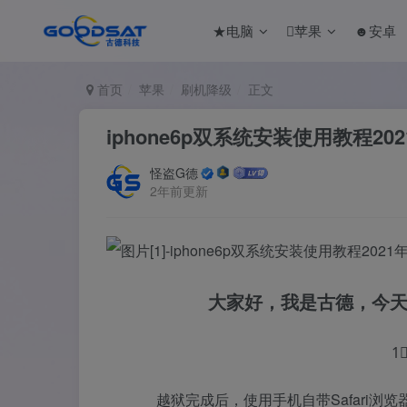
★电脑
苹果
☻安卓
首页
苹果
刷机降级
正文
iphone6p双系统安装使用教程20
怪盗G德
2年前更新
大家好，我是古德，今
1
越狱完成后，使用手机自带Safari浏