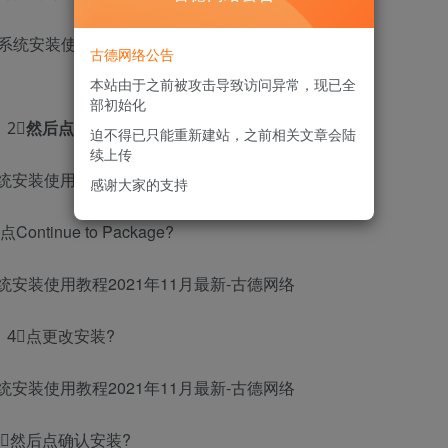
古德网络公告
本站由于之前被攻击导致访问异常，现已全
部初始化
2⃣️
然后点打开
?
迫不得已只能重新建站，之前相关文章会陆
续上传
感谢大家的支持
点Continue to Package?
4⃣️点更改安装?
5⃣️然后点确认安装?