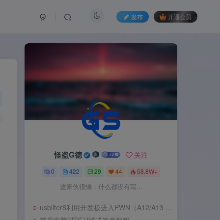
发布
开通会员
怪盗G德
关注
0
422
29
44
58.8W+
这家伙很懒，什么都没有写...
usbliter8利用开发板进入PWN（A12/A13 SecureROM 漏洞利用）