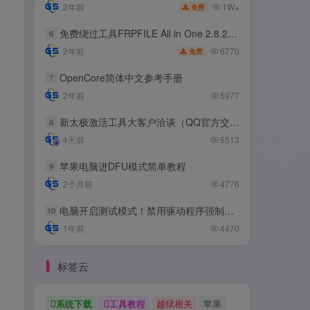
1W+
2年前
免费
免费绕过工具FRPFILE All in One 2.8.2，支持iOS 12.5.3~14.8
6
6770
2年前
免费
OpenCore简体中文参考手册
7
2年前
5977
新太极激活工具大客户洽谈（QQ官方交流群：523943346）
8
4天前
5513
苹果电脑进DFU模式简单教程
9
2个月前
4776
电脑开启测试模式！禁用驱动程序强制签名！（大概操作方法）
10
1年前
4470
标签云
系统下载
工具教程
越狱相关
苹果