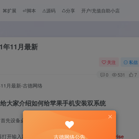
⌘扩展
⏎脚本
⚠︎源码
♺分享
开户/充值自助小店
21年11月最新
关注
私信
0
531
7
天给大家介绍如何给苹果手机安装双系统
⃣️首先设备必须越狱?
览器打开输入网址
https://repo.dynastic.co/package/divise
古德网络公告