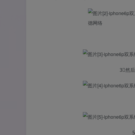
3⃣️然后