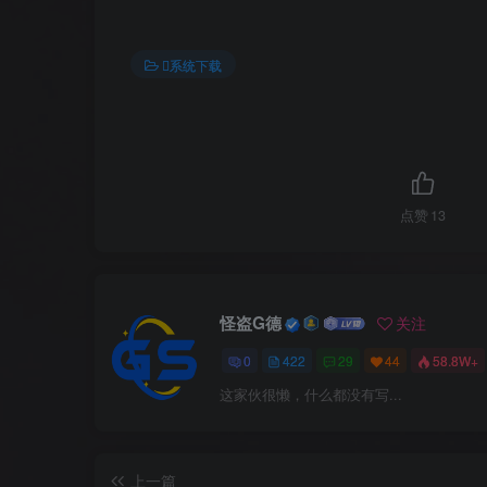
系统下载
点赞
13
怪盗G德
关注
0
422
29
44
58.8W+
这家伙很懒，什么都没有写...
上一篇