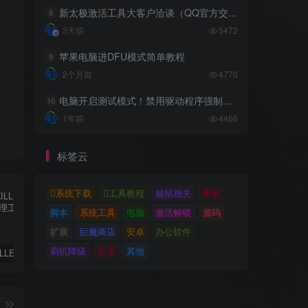
新太极激活工具大客户洽谈（QQ官方交流群：523943346）
8
3天前
5472
苹果电脑进DFU模式简单教程
9
2个月前
4770
电脑开启测试模式！禁用驱动程序强制签名！（大概操作方法）
10
1年前
4466
标签云
系统下载
工具教程
越狱相关
苹果
脚本
系统工具
电脑
激活解锁
源码
扩展
巨魔商店
安卓
办公软件
刷机降级
分享
其他
✨ ACE-KILLER游戏反作弊进程管理工具 ✨
iphone苹果手机完美降级超详细教程
免费绕过工具FRPFILE All in One 2.8.2，支持iOS 12.5.3~14.8
篇