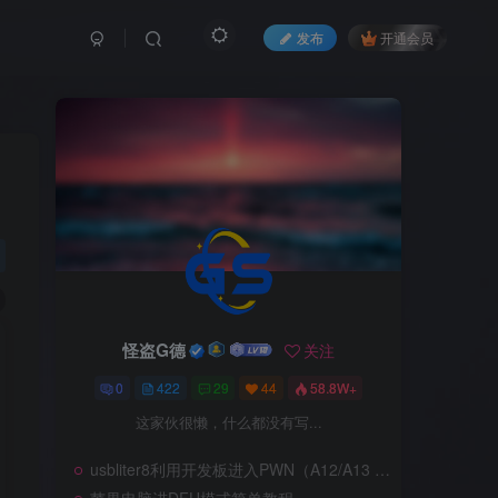
发布
开通会员
怪盗G德
关注
0
422
29
44
58.8W+
这家伙很懒，什么都没有写...
usbliter8利用开发板进入PWN（A12/A13 SecureROM 漏洞利用）