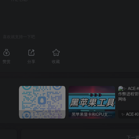
喜欢就支持一下吧
赞赏
分享
收藏
新太极激活工具下载/教程/充值/开户(QQ交流群号749113977)
黑苹果显卡和CPU支持情况以及购买硬件防踩坑指南
下一