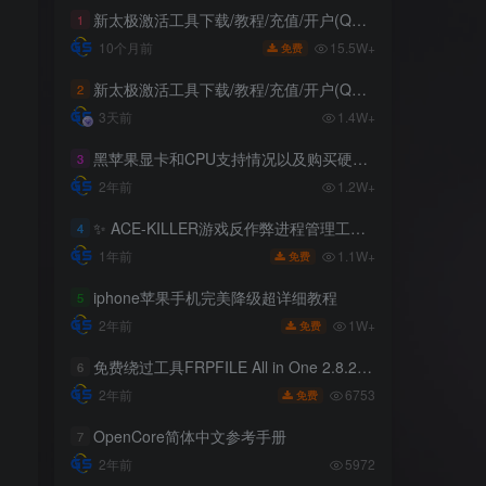
新太极激活工具下载/教程/充值/开户(QQ交流群号749113977)
1
15.5W+
10个月前
免费
新太极激活工具下载/教程/充值/开户(QQ交流群号:523943346)
2
3天前
1.4W+
黑苹果显卡和CPU支持情况以及购买硬件防踩坑指南
3
2年前
1.2W+
✨ ACE-KILLER游戏反作弊进程管理工具 ✨
4
1.1W+
1年前
免费
iphone苹果手机完美降级超详细教程
5
1W+
2年前
免费
免费绕过工具FRPFILE All in One 2.8.2，支持iOS 12.5.3~14.8
6
6753
2年前
免费
OpenCore简体中文参考手册
7
2年前
5972