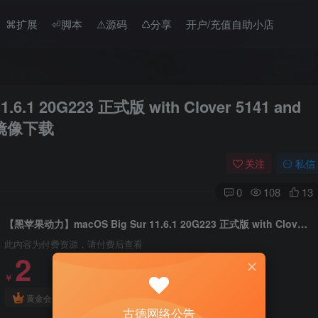
⌘扩展
⏎脚本
⚠︎源码
♺分享
开户/充值自助小店
.1 20G223 正式版 with Clover 5141 and
统镜像下载
关注
私信
0
108
13
【黑苹果动力】macOS Big Sur 11.6.1 20G223 正式版 with Clover 5141 and OpenCore 0.7.4 原版黑苹果系统镜像下载
此内容为付费资源，请付费后查看
2
￥
免费
免费
黄金会员
钻石会员
古德网络公告