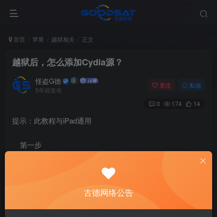
首页
苹果
越狱相关
正文
越狱后，怎么添加Cydia源？
怪盗G德
关注
私信
5年前发布
0
174
14
提示：此教程与iPad通用
第一步
1.在手机桌面上找到Cydia的图标，点击进入。
古德网络公告