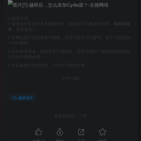
©
版权声明
1
修改版本苹果安卓及电脑软件，加群提示为修改者自留，
非本站信
息
，注意鉴别；
2
本网站部分资源来源于网络，仅供大家学习与参考，请于下载后24
小时内删除；
3
若作商业用途，请联系原作者授权，若本站侵犯了您的权益请联系
站长进行删除处理；
4
文章版权归作者所有，未经允许请勿转载。
THE END
越狱相关
喜欢就支持一下吧
点赞
14
赞赏
分享
收藏