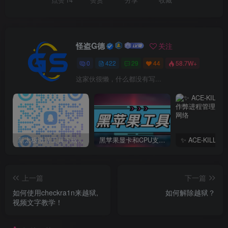
怪盗G德
关注
0
422
29
44
58.7W+
这家伙很懒，什么都没有写...
新太极激活工具下载/教程/充值/开户(QQ交流群号749113977)
黑苹果显卡和CPU支持情况以及购买硬件防踩坑指南
上一篇
下一篇
如何使用checkra1n来越狱,
如何解除越狱？
视频文字教学！