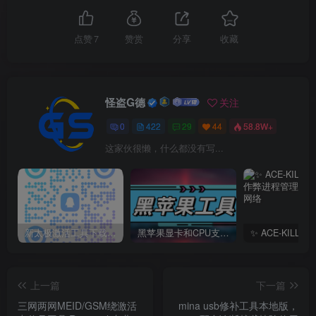
点赞
7
赞赏
分享
收藏
怪盗G德
关注
0
422
29
44
58.8W+
这家伙很懒，什么都没有写...
新太极激活工具下载/教程/充值/开户(QQ交流群号749113977)
黑苹果显卡和CPU支持情况以及购买硬件防踩坑指南
上一篇
下一篇
三网两网MEID/GSM绕激活
mina usb修补工具本地版，