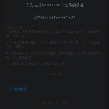
工具 支持MEID GSM 带信号的激活
支持5s-x ios12 – ios14.8.1
©
版权声明
1
修改版本苹果安卓及电脑软件，加群提示为修改者自留，
非本站信
息
，注意鉴别；
2
本网站部分资源来源于网络，仅供大家学习与参考，请于下载后24
小时内删除；
3
若作商业用途，请联系原作者授权，若本站侵犯了您的权益请联系
站长进行删除处理；
4
文章版权归作者所有，未经允许请勿转载。
THE END
激活解锁
喜欢就支持一下吧