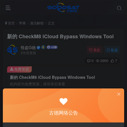
首页
苹果
激活解锁
正文
新的 CheckM8 iCloud Bypass Windows Tool
怪盗G德
关注
私信
2年前更新
0
2950
7
免费资源
新的 CheckM8 iCloud Bypass Windows Tool
此内容为免费资源，请登录后查看
登录查看
checkm8团队刚刚发布了一个新的Windows工具，使用
古德网络公告
checkra1n越狱和支持绕过iCloud。