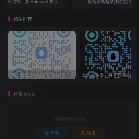
出信号工具iRemoval 专业版
配合诊断越狱抹除使用
V4.2最新版
相关推荐
新太极激活工具下载/教程/充值/开户(QQ交流群号749113977)
新太极激活工具下载/教程/充值/开户
评论
抢沙发
请登录后发表评论
登录
注册