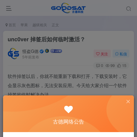
首页
苹果
越狱相关
正文
unc0ver 掉签后如何临时激活？
怪盗G德
关注
私信
5年前发布
0
99
15
软件掉签以后，你就不能重新下载和打开，下载安装时，它
会显示灰色图标，无法安装应用。今天给大家介绍一个软件
掉签的临时解决办法。
古德网络公告
一、为什么会掉签？