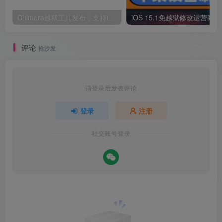
Chimera越狱工具发布，支持iOS12.0~iOS12.5 全体设备部分包括A12 Xs XsMax Xr 更新1.6.2
iOS 
评论
抢沙发
请登录后发表评论
登录
注册
社交账号登录