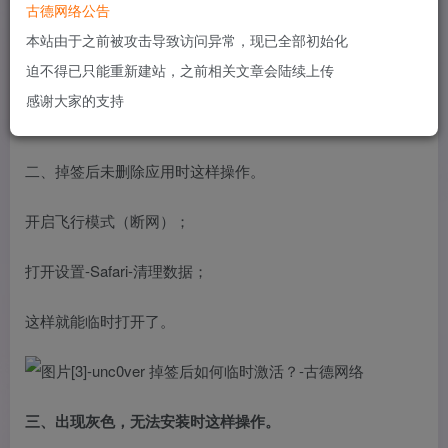
因为iOS系统安装IPA（软件包）都需要证书才能安装成功，
古德网络公告
然而我们的越狱工具都是使用企业证书，这些证书一旦被苹
本站由于之前被攻击导致访问异常，现已全部初始化
果发现，会迅速封了，你就不能正常安装打开了。
迫不得已只能重新建站，之前相关文章会陆续上传
感谢大家的支持
二、掉签后未删除应用时这样操作。
开启飞行模式（断网）；
打开设置-Safari-清理数据；
这样就能临时打开了。
三、出现灰色，无法安装时这样操作。