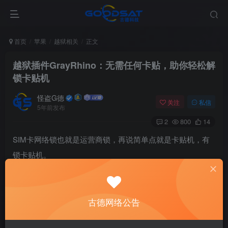
首页
苹果
越狱相关
正文
越狱插件GrayRhino：无需任何卡贴，助你轻松解
锁卡贴机
怪盗G德
关注
私信
5年前发布
2
800
14
SIM卡网络锁也就是运营商锁，再说简单点就是卡贴机，有
锁卡贴机。
无需任何卡贴，可以解锁卡贴机吗？下面给大家推荐一款越
狱插件GrayRhino，
安装GrayRhino 之后无需任何额外的硬
古德网络公告
件即可解锁SIM卡网络锁。