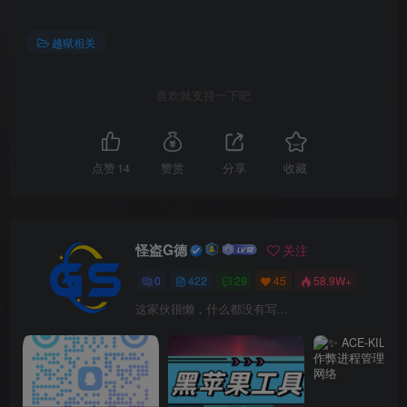
越狱相关
喜欢就支持一下吧
点赞
14
赞赏
分享
收藏
怪盗G德
关注
0
422
29
45
58.9W+
这家伙很懒，什么都没有写...