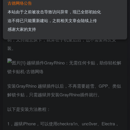
古德网络公告
GrayRhino插件这款插件适用于iOS12到iOS14.x上的所有越
本站由于之前被攻击导致访问异常，现已全部初始化
狱设备，安装简单，设置简单。基本上，所有安装过程都是
迫不得已只能重新建站，之前相关文章会陆续上传
自动的，并且在几秒钟内，iPhone或iPad上的网络锁就被解
感谢大家的支持
锁了，然后就可以插入其他运营商的SIM卡使用，不受限
制，支持随意换卡，就算在手机重启后，也不需要再次安
装。
安装GrayRhino 越狱插件以后，不再需要超雪、GPP、类似
解锁卡贴，只需越狱并安装GrayRhino插件就行。
以下是安装方法教程：
1，越狱iPhone，可以使用checkra1n、unc0ver、Electra，