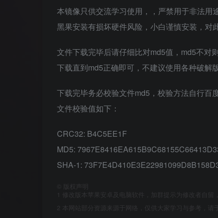
本镜像只供交流学习使用，，严禁用于非法用途
黑果安装有损坏硬件风险，小白谨慎安装，对
文件下载完毕后请仔细比对md5值，md5不
下载直到md5正确即可，不建议使用各种破解
下载完毕务必校验文件md5，校验方法自行百
文件校验值如下：
CRC32: B4C5EE1F
MD5: 7967E8416EA615B9C68155C66413D3
SHA-1: 73F7E4D410E3E22981099D8B158D
©
版权声明
1
修改版本苹果安卓及电脑软件，加群提示为修改者自留
2
本网站部分资源来源于网络，仅供大家学习与参考，请于