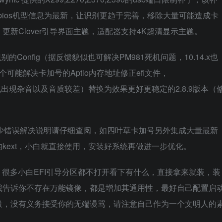
配置文件SMbios机型信息为最新，让识别更趋于完善，移除大量可能造成卡
新Clover引导界面主题，适配器支持4K超清显示主题。
Config（据反馈貌似也可解决PM981死机问题，10.14.x也
个可能解决卡加号的Aptio内存地址修正efi文件，
版本（测试出现杂音以及音质较差）替换为效果更好更稳定的2.8.9版本（
。
内附不少错误解决说明请仔细查阅，如四叶草卡加号另外集成大量最新
kext，小白就直接使用，安装好系统再做进一步优化。
装，很多小白EFI引导分区都不打开看下有什么，直接拿来就装，装
我告诉你不存在万能镜像，都是增加其通用性，最好自己配置启
段，没有义务接受你的无端谩骂，请注意自己作为一个文明人的