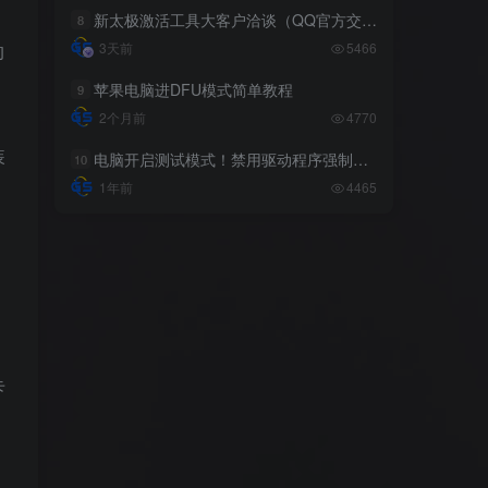
新太极激活工具大客户洽谈（QQ官方交流群：523943346）
新太极激活工具大客户洽谈（QQ官方交流群：523943346）
8
8
3天前
3天前
5466
5466
的
苹果电脑进DFU模式简单教程
苹果电脑进DFU模式简单教程
9
9
2个月前
2个月前
4770
4770
装
电脑开启测试模式！禁用驱动程序强制签名！（大概操作方法）
电脑开启测试模式！禁用驱动程序强制签名！（大概操作方法）
10
10
1年前
1年前
4465
4465
标签云
系统下载
工具教程
越狱相关
苹果
脚本
系统工具
电脑
激活解锁
源码
己
扩展
巨魔商店
安卓
办公软件
卡
刷机降级
分享
其他