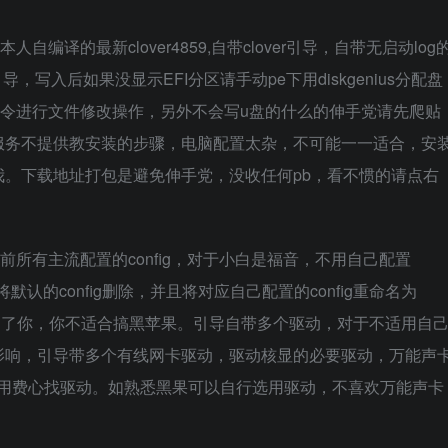
编译的最新clover4859,自带clover引导，自带无启动log
写入u盘即可引导，写入后如果没显示EFI分区请手动pe下用diskgenius分配盘
copy命令进行文件修改操作，另外不会写u盘的什么的伸手党请先爬贴
服务不提供教安装的步骤，电脑配置太杂，不可能一一适合，安
。下载地址打包是避免伸手党，没收任何pb，看不惯的请点右
目前所有主流配置的config，对于小白是福音，不用自己配置
，将默认的config删除，并且将对应自己配置的config重命名为
神仙也救不了你，你不适合搞黑苹果。引导自带多个驱动，对于不适用自
影响，引导带多个有线网卡驱动，驱动核显的必要驱动，万能声
，不用费心找驱动。如熟悉黑果可以自行选用驱动，不喜欢万能声卡