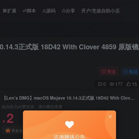
⌘扩展
⏎脚本
⚠︎源码
♺分享
开户/充值自助小店
0.14.3正式版 18D42 With Clover 4859 原版镜
关注
私信
0
177
15
【Len’s DMG】macOS Mojave 10.14.3正式版 18D42 With Clover 4859 原版镜像
此内容为付费资源，请付费后查看
2
￥
免费
免费
黄金会员
钻石会员
古德网络公告