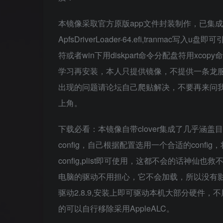
本镜像采取官方原版app文件封装制作，已集成本人自
ApfsDriverLoader-64.efi,tranmac
符或者win下用diskpart命令分配盘符用x
学习再安装，本人只提供镜像，不提供一条龙
出现的问题请论坛自己爬贴解决，不要再来问我
上角。
下载必看：本镜像自带clover集成了几乎涵盖
config，自己根据配置选用一个合适的config
config,plist即可使用，这都不会的话
电脑的驱动不用担心，它不会加载，所以没有
驱动2.8.9,安装上即可驱动本机大部分硬件
的可以自行移除采用AppleALC。