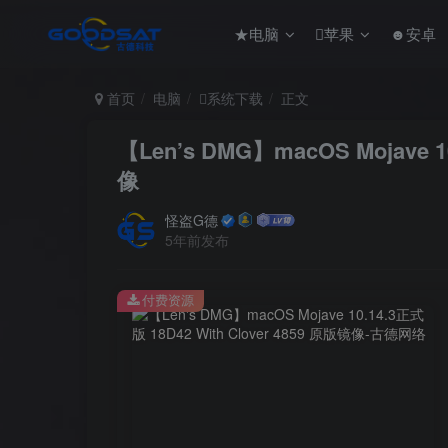
★电脑
苹果
☻安卓
首页
电脑
系统下载
正文
【Len’s DMG】macOS Mojave 1
像
怪盗G德
5年前发布
付费资源