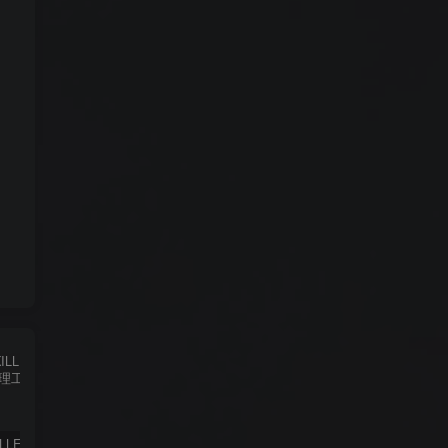
✨ ACE-KILLER游戏反作弊进程管理工具 ✨
iphone苹果手机完美降级超详细教程
免费绕过工具FRPFILE All in One 2.8.2，支持iOS 12.5.3~14.8