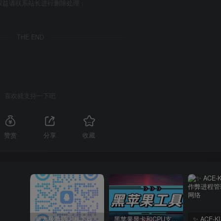
权益请联系站长进行删除处理；
THE END
喜欢就支持一下吧
赞赏
分享
收藏
新太极激活工具下载/教程/充值/开户(QQ交流群号749113977)
黑苹果显卡和CPU支持情况以及购买硬件防踩坑指南