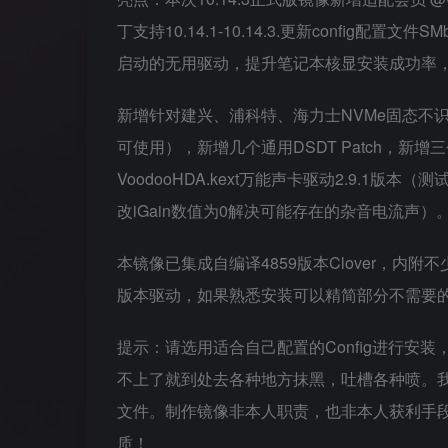
丁支持10.14.1-10.14.3.更新config
启动的无用驱动，提升笔记本核显安装成功率，更
新增针对建兴、浦科特、海力士NVMe固态不识别的
可使用），新增几个通用DSDT Patch，新增三
VoodooHDA.kext万能声卡驱动2.9.1
改iGain数值为0解决可能存在的杂音电流声）
本镜像已集成自编译4859版本Clover，
版本驱动，如果熟悉安装可以精简部分不需要的
提示：请选用适合自己配置的Config进行安
不上了就到处去各种地方抹黑，吐槽各种喷。
文件。制作镜像非本人职责，也非本人获利手
质！