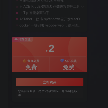
苹果电脑进DFU模式简单教程
苹果电脑进DFU模式简单教程
✨ ACE-KILLER游戏反作弊进程管理工具 ✨
✨ ACE-KILLER游戏反作弊进程管理工具 ✨
ImTip 智能桌面助手
ImTip 智能桌面助手
AltTaber一款 专为Windows💻️开发MacOS 风格的窗口/应用切换器
AltTaber一款 专为Windows💻️开发MacOS 风格的窗口/应用切换器
docker 一键部署 vscode-web ：使用浏览器远程开发
docker 一键部署 vscode-web ：使用浏览器远程开发
付费资源
付费资源
2
2
￥
￥
黄金会员
黄金会员
钻石会员
钻石会员
免费
免费
免费
免费
立即购买
立即购买
您当前未登录！建议登陆后购买，可保存购买订
您当前未登录！建议登陆后购买，可保存购买订
单
单