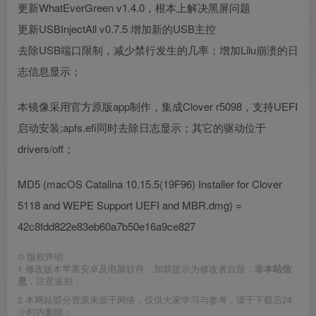
更新WhatEverGreen v1.4.0，根本上解决黑屏问题
更新USBInjectAll v0.7.5 增加新的USB主控
去除USB端口限制，减少禁行发生的几率；增加Lilu崩溃的日
志信息显示；
本镜像采用官方原版app制作，集成Clover r5098，支持UEFI
启动安装;apfs.efi同时去除日志显示；其它的驱动位于
drivers/off；
MD5 (macOS Catalina 10.15.5(19F96) Installer for Clover
5118 and WEPE Support UEFI and MBR.dmg) =
42c8fdd822e83eb60a7b50e16a9ce827
©
版权声明
1
修改版本苹果安卓及电脑软件，加群提示为修改者自留，
非本站信
息
，注意鉴别；
2
本网站部分资源来源于网络，仅供大家学习与参考，请于下载后24
小时内删除；