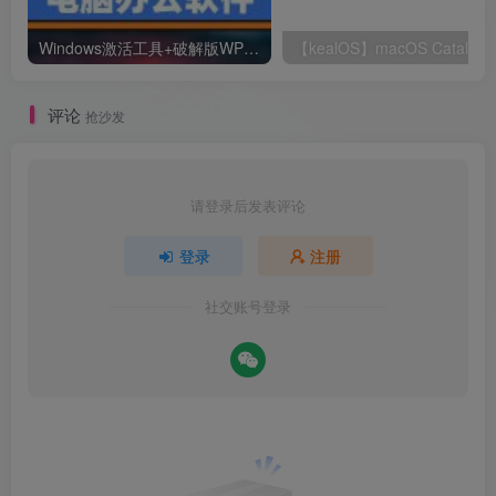
Windows激活工具+破解版WPS+破解版pdf(可编辑)+办公文件转换工具
【kealOS】m
评论
抢沙发
请登录后发表评论
登录
注册
社交账号登录