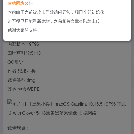
古德网络公告
您当前未登录！建议登陆后购买，可保存购买订单
本站由于之前被攻击导致访问异常，现已全部初始化
迫不得已只能重新建站，之前相关文章会陆续上传
系统:macOS Catalina
感谢大家的支持
版本:10.15.5
内部板本:19F96
四叶草引导:5118
OC引导:
作者:黑果小兵
镜像类型:dmg
其他:包含WEPE
镜像靓点：