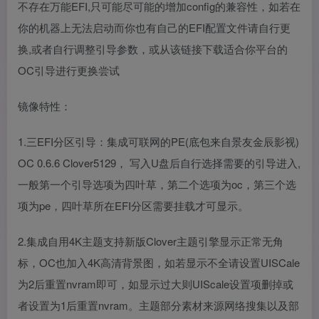
不存在万能EFI,只可能尽可能的增加config的兼容性，如若在
你的机器上无法启动而你也有自己的EFI配置文件请自行更
换,或者自行调整引导参数，或从该链接下载适合你平台的
OC引导进行更换尝试
镜像特性：
1.三EFI分区引导：集成可联网的PE(底包来自景友金辰影视)
OC 0.6.6 Clover5129， 写入U盘后自行选择需要的引导进入,
一般第一个引导选项为四叶草，第二个选项为oc，第三个选
项为pe，四叶草所在EFI分区需要挂载才可显示。
2.集成自用4K主题支持新版Clover主题引擎显示正常无角
标，OC也加入4K高清背景图，如若显示不全请设置UISCale
为2后重置nvram即可，如显示过大则UIScale设置项删掉或
者设置为1后重置nvram。主题部分素材来源网络搜集以及部