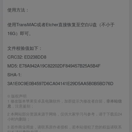
使用方法：
使用TransMAC或者Etcher直接恢复至空白U盘（不小于
16G）即可。
文件校验值如下：
CRC32: ED238DD8
MD5: E78A942A19C82202DF849457B25A5B4F
SHA-1:
3A1E0C9E0B4597D6CA04141E29D5AA5B0B5BD76D
©
版权声明
1
修改版本苹果安卓及电脑软件，加群提示为修改者自留，
非本站信
息
，注意鉴别；
2
本网站部分资源来源于网络，仅供大家学习与参考，请于下载后24
小时内删除；
3
若作商业用途，请联系原作者授权，若本站侵犯了您的权益请联系