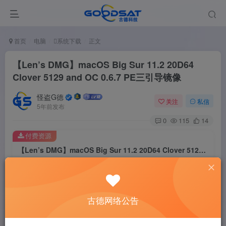
首页
电脑
系统下载
正文
【Len’s DMG】macOS Big Sur 11.2 20D64
Clover 5129 and OC 0.6.7 PE三引导镜像
怪盗G德
关注
私信
5年前发布
0
115
14
付费资源
【Len’s DMG】macOS Big Sur 11.2 20D64 Clover 5129 and OC 0.6.7 PE三引导镜像
此内容为付费资源，请付费后查看
2
￥
古德网络公告
免费
免费
黄金会员
钻石会员
立即购买