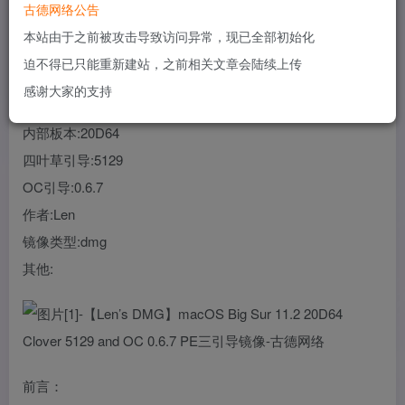
古德网络公告
您当前未登录！建议登陆后购买，可保存购买订单
本站由于之前被攻击导致访问异常，现已全部初始化
迫不得已只能重新建站，之前相关文章会陆续上传
系统:macOS Big Sur
感谢大家的支持
版本:11.2
内部板本:20D64
四叶草引导:5129
OC引导:0.6.7
作者:Len
镜像类型:dmg
其他:
前言：