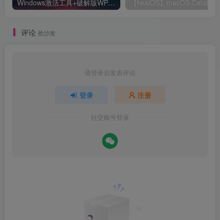
Windows激活工具+破解版WPS+破解版pdf(可编辑)+办公文件转换工具
【kealOS】m
评论
抢沙发
请登录后发表评论
登录
注册
社交账号登录