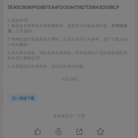
5EA5CB060F638B7EA4FDDE6470827D0BA3DE6BCF
©
版权声明
1
修改版本苹果安卓及电脑软件，加群提示为修改者自留，
非本站信
息
，注意鉴别；
2
本网站部分资源来源于网络，仅供大家学习与参考，请于下载后24
小时内删除；
3
若作商业用途，请联系原作者授权，若本站侵犯了您的权益请联系
站长进行删除处理；
4
文章版权归作者所有，未经允许请勿转载。
THE END
系统下载
喜欢就支持一下吧