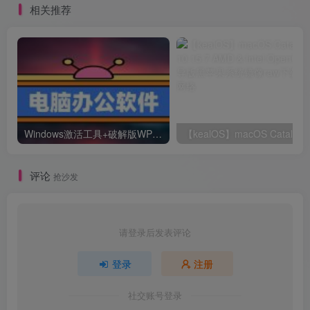
相关推荐
Windows激活工具+破解版WPS+破解版pdf(可编辑)+办公文件转换工具
【kealOS】m
评论
抢沙发
请登录后发表评论
登录
注册
社交账号登录