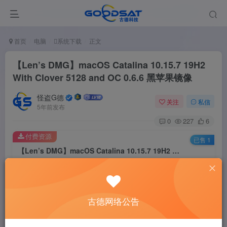
首页
电脑
系统下载
正文
【Len’s DMG】macOS Catalina 10.15.7 19H2
With Clover 5128 and OC 0.6.6 黑苹果镜像
怪盗G德
关注
私信
5年前发布
0
227
6
付费资源
已售 1
【Len’s DMG】macOS Catalina 10.15.7 19H2 With Clover 5128 and OC 0.6.6 黑苹果镜像
此内容为付费资源，请付费后查看
2
￥
古德网络公告
免费
免费
黄金会员
钻石会员
立即购买