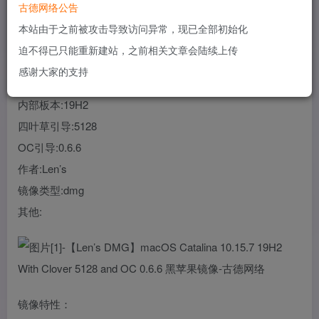
古德网络公告
您当前未登录！建议登陆后购买，可保存购买订单
本站由于之前被攻击导致访问异常，现已全部初始化
迫不得已只能重新建站，之前相关文章会陆续上传
系统:macOS Catalina
感谢大家的支持
版本:10.15.7
内部板本:19H2
四叶草引导:5128
OC引导:0.6.6
作者:Len’s
镜像类型:dmg
其他:
镜像特性：