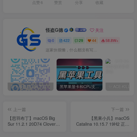
点赞
6
赞赏
分享
收藏
怪盗G德
关注
0
422
29
44
58.8W+
这家伙很懒，什么都没有写...
新太极激活工具下载/教程/充值/开户(QQ交流群号749113977)
黑苹果显卡和CPU支持情况以及购买硬件防踩坑指南
上一篇
下一篇
【思羽布丁】macOS Big
【黑果小兵】macOS
Sur 11.2.1 20D74 Clover
Catalina 10.15.7 19H2 正式
and OpenCore 黑苹果系统
版 with Clover 5122原版镜
下载
像