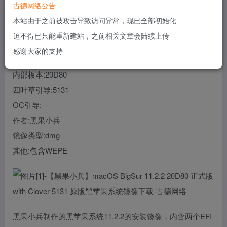
古德网络公告
您当前未登录！建议登陆后购买，可保存购买订单
本站由于之前被攻击导致访问异常，现已全部初始化
迫不得已只能重新建站，之前相关文章会陆续上传
系统:macOS Big Sur
感谢大家的支持
版本:11.2.2
内部板本:20D80
四叶草引导:5131
OC引导:
作者:黑果小兵
镜像类型:dmg
其他:包含WEPE
黑果小兵制作的黑苹果系统11.2.2的安装镜像，内含两个EFI