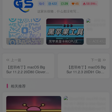
0
422
29
45
58.9W+
这家伙很懒，什么都没有写...
新太极激活工具下载/教程/充值/开户(QQ交流群号749113977)
黑苹果显卡和CPU支持情况以及购买硬件防踩坑指南
上一篇
下一篇
【思羽布丁】macOS Big
【思羽布丁】macOS Big
Sur 11.2.2 20D80 Clover
Sur 11.2.3 20D91 Clover
and OpenCore 黑苹果系统
and OpenCore 黑苹果系统
下载
下载
相关推荐