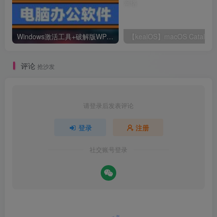
Windows激活工具+破解版WPS+破解版pdf(可编辑)+办公文件转换工具
【kealOS】m
评论
抢沙发
请登录后发表评论
登录
注册
社交账号登录