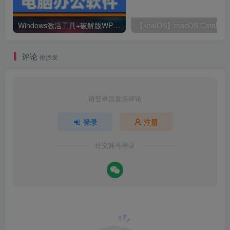
Windows激活工具+破解版WPS+破解版pdf(可编辑)+办公文件转换工具
【kealOS】m
评论
抢沙发
请登录后发表评论
登录
注册
社交账号登录