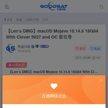
首页
电脑
系统下载
正文
【Len’s DMG】macOS Mojave 10.14.6 18G84
With Clover 5027 and OC 双引导
怪盗G德
关注
私信
5年前发布
0
98
14
付费资源
【Len’s DMG】macOS Mojave 10.14.6 18G84 With Clover 5027 and OC 双引导
此内容为付费资源，请付费后查看
2
￥
古德网络公告
免费
免费
黄金会员
钻石会员
立即购买