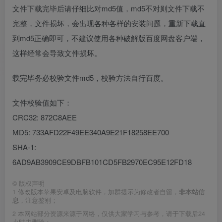
文件下载完毕后请仔细比对md5值，md5不对则文件下载不
完整，文件损坏，会出现各种各样的安装问题，重新下载直
到md5正确即可，不建议使用各种破解版百度网盘客户端，
这样经常会导致文件损坏。
载完毕务必校验文件md5，校验方法自行百度。
文件校验值如下：
CRC32: 872C8AEE
MD5: 733AFD22F49EE340A9E21F18258EE700
SHA-1:
6AD9AB3909CE9DBFB101CD5FB2970EC95E12FD18
©
版权声明
1
修改版本苹果安卓及电脑软件，加群提示为修改者自留，
非本站信
息
，注意鉴别；
2
本网站部分资源来源于网络，仅供大家学习与参考，请于下载后24