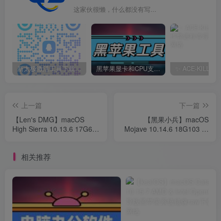
这家伙很懒，什么都没有写...
新太极激活工具下载/教程/充值/开户(QQ交流群号749113977)
黑苹果显卡和CPU支持情况以及购买硬件防踩坑指南
上一篇
下一篇
【Len's DMG】macOS
【黑果小兵】macOS
High Sierra 10.13.6 17G65
Mojave 10.14.6 18G103 正
With Clover 4596原版镜像
式版 with Clover 5091 黑苹
果系统下载
相关推荐