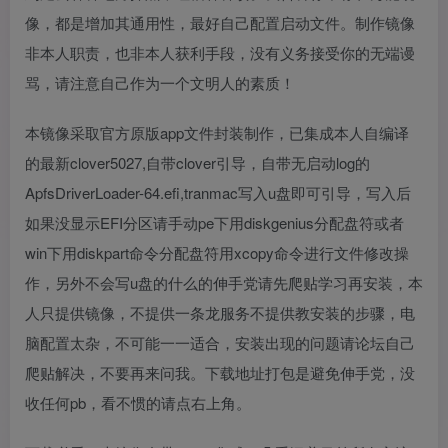
像，都是增加其通用性，最好自己配置启动文件。制作镜像
非本人职责，也非本人获利手段，没有义务接受你的无端谩
骂，请注意自己作为一个文明人的素质！
本镜像采取官方原版app文件封装制作，已集成本人自编译
的最新clover5027,自带clover引导，自带无启动log的
ApfsDriverLoader-64.efi,tranmac写入u盘即可引导，写入后
如果没显示EFI分区请手动pe下用diskgenius分配盘符或者
win下用diskpart命令分配盘符用xcopy命令进行文件修改操
作，另外不会写u盘的什么的伸手党请先爬贴学习再安装，本
人只提供镜像，不提供一条龙服务不提供教安装的步骤，电
脑配置太杂，不可能一一适合，安装出现的问题请论坛自己
爬贴解决，不要再来问我。下载地址打包是避免伸手党，没
收任何pb，看不惯的请点右上角。