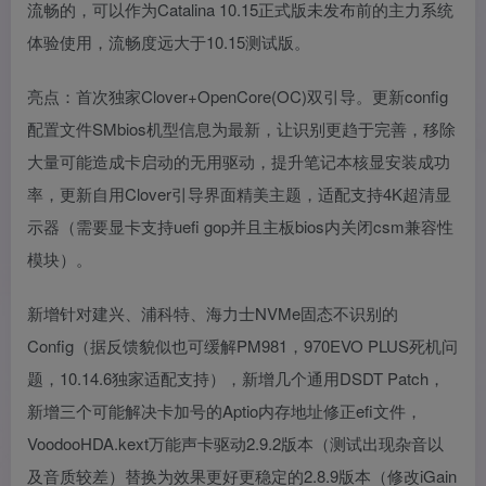
流畅的，可以作为Catalina 10.15正式版未发布前的主力系统
体验使用，流畅度远大于10.15测试版。
亮点：首次独家Clover+OpenCore(OC)双引导。更新config
配置文件SMbios机型信息为最新，让识别更趋于完善，移除
大量可能造成卡启动的无用驱动，提升笔记本核显安装成功
率，更新自用Clover引导界面精美主题，适配支持4K超清显
示器（需要显卡支持uefi gop并且主板bios内关闭csm兼容性
模块）。
新增针对建兴、浦科特、海力士NVMe固态不识别的
Config（据反馈貌似也可缓解PM981，970EVO PLUS死机问
题，10.14.6独家适配支持），新增几个通用DSDT Patch，
新增三个可能解决卡加号的Aptio内存地址修正efi文件，
VoodooHDA.kext万能声卡驱动2.9.2版本（测试出现杂音以
及音质较差）替换为效果更好更稳定的2.8.9版本（修改iGain