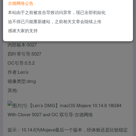
古德网络公告
您当前未登录！建议登陆后购买，可保存购买订单
本站由于之前被攻击导致访问异常，现已全部初始化
迫不得已只能重新建站，之前相关文章会陆续上传
系统:macOS Mojave
感谢大家的支持
版本:10.14.6
内部板本:5027
四叶草引导:5027
OC引导:0.5.2
作者:Len’s
镜像类型:dmg
其他:
提示：10.14.6为Mojave最后一个版本，经体验还是比较稳定