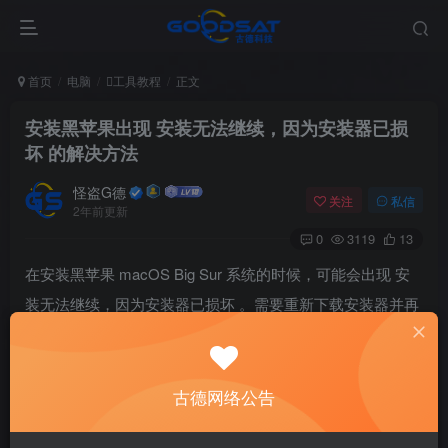
首页
电脑
工具教程
正文
安装黑苹果出现 安装无法继续，因为安装器已损
坏 的解决方法
怪盗G德
关注
私信
2年前更新
0
3119
13
在安装黑苹果 macOS Big Sur 系统的时候，可能会出现 安
装无法继续，因为安装器已损坏 。需要重新下载安装器并再
试一次 的错误。
如图
古德网络公告