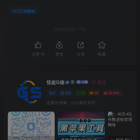
工具教程
喜欢就支持一下吧
点赞
13
赞赏
分享
收藏
怪盗G德
关注
0
422
29
45
58.9W+
这家伙很懒，什么都没有写...