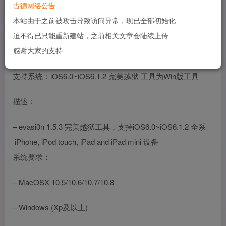
古德网络公告
本站由于之前被攻击导致访问异常，现已全部初始化
官网：http://evasi0n.com （已无法打开）
迫不得已只能重新建站，之前相关文章会陆续上传
源代码：https://github.com/OpenJailbreak/evasi0n6
感谢大家的支持
支持系统：iOS6.0~iOS6.1.2 完美越狱 工具为Win版工具
描述：
– evasi0n 1.5.3 完美越狱工具，支持iOS6.0~iOS6.1.2 全系
iPhone, iPod touch, iPad and iPad mini 设备
系统要求：
– MacOSX 10.5/10.6/10.7/10.8
– Windows (Xp及以上)