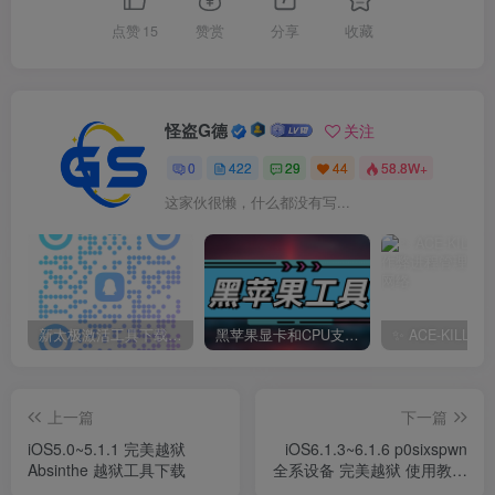
点赞
15
赞赏
分享
收藏
怪盗G德
关注
0
422
29
44
58.8W+
这家伙很懒，什么都没有写...
新太极激活工具下载/教程/充值/开户(QQ交流群号749113977)
黑苹果显卡和CPU支持情况以及购买硬件防踩坑指南
上一篇
下一篇
iOS5.0~5.1.1 完美越狱
iOS6.1.3~6.1.6 p0sixspwn
Absinthe 越狱工具下载
全系设备 完美越狱 使用教程
及 工具下载 适用于 降级后