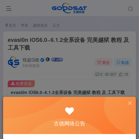
首页
苹果
越狱相关
正文
evasi0n iOS6.0~6.1.2全系设备 完美越狱 教程 及
工具下载
怪盗G德
关注
私信
5年前发布
0
207
15
免费资源
evasi0n iOS6.0~6.1.2全系设备 完美越狱 教程 及 工具下载
此内容为免费资源，请登录后查看
登录查看
古德网络公告