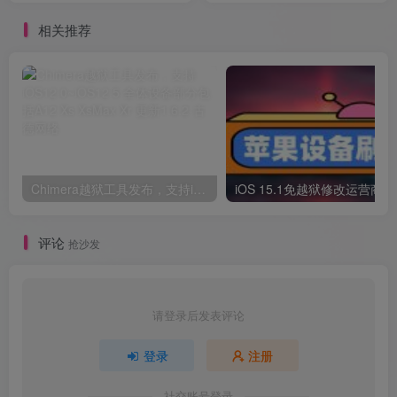
的iPhone4S 、iPad2
相关推荐
Chimera越狱工具发布，支持iOS12.0~iOS12.5 全体设备部分包括A12 Xs XsMax Xr 更新1.6.2
iOS 
评论
抢沙发
请登录后发表评论
登录
注册
社交账号登录