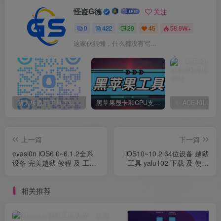
怪盗G德
关注
0
422
29
45
58.9W+
这家伙很懒，什么都没有写...
新太极激活工具下载/教程/充值/开户(QQ交流群号749113977)
黑苹果显卡和CPU支持情况以及购买硬件防踩坑指南
上一篇
下一篇
evasi0n iOS6.0~6.1.2全系
iOS10~10.2 64位设备 越狱
设备 完美越狱 教程 及 工具
工具 yalu102 下载 及 使用
下载
教程
相关推荐