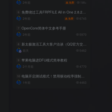
1W+
1W+
2年前
2年前
免费
免费
免费绕过工具FRPFILE All in One 2.8.2，支持iOS 12.5.3~14.8
免费绕过工具FRPFILE All in One 2.8.2，支持iOS 12.5.3~14.8
6
6
6745
6745
2年前
2年前
免费
免费
OpenCore简体中文参考手册
OpenCore简体中文参考手册
7
7
2年前
2年前
5970
5970
新太极激活工具大客户洽谈（QQ官方交流群：523943346）
新太极激活工具大客户洽谈（QQ官方交流群：523943346）
8
8
前天
前天
5462
5462
苹果电脑进DFU模式简单教程
苹果电脑进DFU模式简单教程
9
9
2个月前
2个月前
4770
4770
电脑开启测试模式！禁用驱动程序强制签名！（大概操作方法）
电脑开启测试模式！禁用驱动程序强制签名！（大概操作方法）
10
10
1年前
1年前
4463
4463
标签云
系统下载
工具教程
越狱相关
苹果