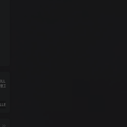
✨ ACE-KILLER游戏反作弊进程管理工具 ✨
iphone苹果手机完美降级超详细教程
免费绕过工具FRPFILE All in One 2.8.2，支持iOS 12.5.3~14.8
篇