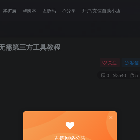
⌘扩展
⏎脚本
⚠︎源码
♺分享
开户/充值自助小店
mg无需第三方工具教程
关注
私信
0
540
5
古德网络公告