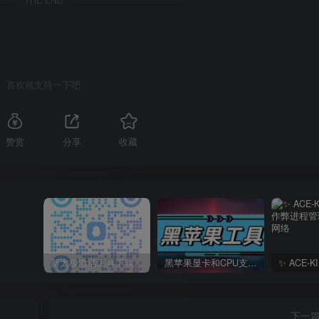
THE END
喜欢就支持一下吧
赞赏
分享
收藏
新太极激活工具下载/教程/充值/开户(QQ交流群号749113977)
黑苹果显卡和CPU支持情况以及购买硬件防踩坑指南
下一