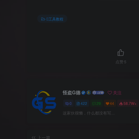
工具教程
点赞
5
怪盗G德
关注
0
422
29
44
58.7W+
这家伙很懒，什么都没有写...
上一篇