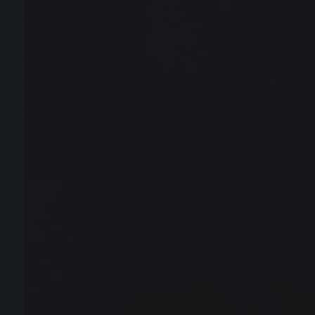
脚本
系统工具
电脑
激活解锁
源码
扩展
巨魔商店
安卓
办公软件
刷机降级
分享
其他