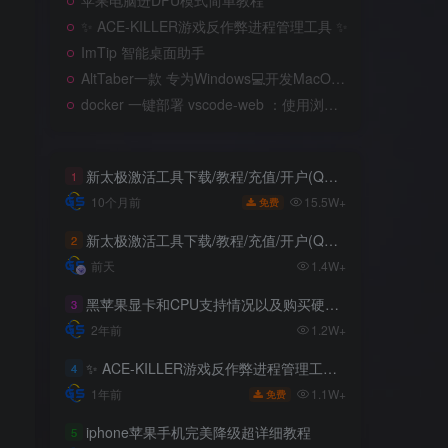
苹果电脑进DFU模式简单教程
苹果电脑进DFU模式简单教程
✨ ACE-KILLER游戏反作弊进程管理工具 ✨
✨ ACE-KILLER游戏反作弊进程管理工具 ✨
ImTip 智能桌面助手
ImTip 智能桌面助手
AltTaber一款 专为Windows💻️开发MacOS 风格的窗口/应用切换器
AltTaber一款 专为Windows💻️开发MacOS 风格的窗口/应用切换器
docker 一键部署 vscode-web ：使用浏览器远程开发
docker 一键部署 vscode-web ：使用浏览器远程开发
新太极激活工具下载/教程/充值/开户(QQ交流群号749113977)
新太极激活工具下载/教程/充值/开户(QQ交流群号749113977)
1
1
15.5W+
15.5W+
10个月前
10个月前
免费
免费
新太极激活工具下载/教程/充值/开户(QQ交流群号:523943346)
新太极激活工具下载/教程/充值/开户(QQ交流群号:523943346)
2
2
前天
前天
1.4W+
1.4W+
黑苹果显卡和CPU支持情况以及购买硬件防踩坑指南
黑苹果显卡和CPU支持情况以及购买硬件防踩坑指南
3
3
2年前
2年前
1.2W+
1.2W+
✨ ACE-KILLER游戏反作弊进程管理工具 ✨
✨ ACE-KILLER游戏反作弊进程管理工具 ✨
4
4
1.1W+
1.1W+
1年前
1年前
免费
免费
iphone苹果手机完美降级超详细教程
iphone苹果手机完美降级超详细教程
5
5