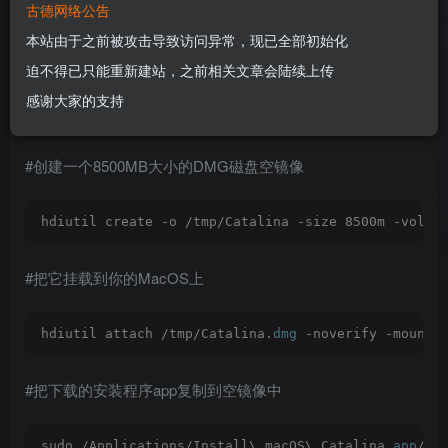
古德网络公告
本站由于之前被攻击导致访问异常，现已全部初始化
迫不得已只能重新建站，之前相关文章会陆续上传
感谢大家的支持
打开终端执行下面命令：
#创建一个8500MB大小的DMG磁盘空镜像
hdiutil create -o /tmp/Catalina -size 8500m -volna
#把它挂载到你的MacOS上
hdiutil attach /tmp/Catalina.
dmg
 -noverify -mountp
#把下载的安装程序app复制到空镜像中
sudo /Applications/Install\ macOS\ Catalina.
app
/Co