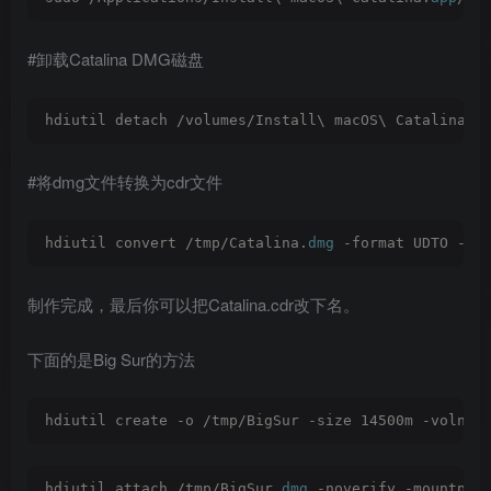
#卸载Catalina DMG磁盘
hdiutil detach /volumes/Install\ macOS\ Catalina
#将dmg文件转换为cdr文件
hdiutil convert /tmp/Catalina.
dmg
 -format UDTO -o 
制作完成，最后你可以把Catalina.cdr改下名。
下面的是Big Sur的方法
hdiutil create -o /tmp/BigSur -size 14500m -volnam
hdiutil attach /tmp/BigSur.
dmg
 -noverify -mountpoi