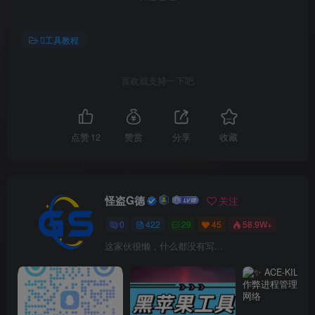
工具教程
喜欢就支持一下吧
点赞
12
赞赏
分享
收藏
怪盗G德
关注
0
422
29
45
58.9W+
这家伙很懒，什么都没有写...