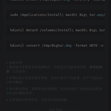
sudo /Applications/Install\ macOS\ Big\ Sur.
app
/Co
hdiutil detach /volumes/Install\ macOS\ Big\ Sur
hdiutil convert /tmp/BigSur.
dmg
 -format UDTO -o ~/
©
版权声明
1
修改版本苹果安卓及电脑软件，加群提示为修改者自留，
非本站信
息
，注意鉴别；
2
本网站部分资源来源于网络，仅供大家学习与参考，请于下载后24
小时内删除；
3
若作商业用途，请联系原作者授权，若本站侵犯了您的权益请联系
站长进行删除处理；
4
文章版权归作者所有，未经允许请勿转载。
THE END