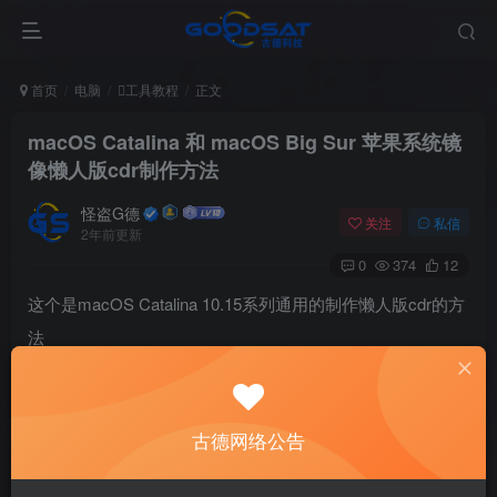
首页
电脑
工具教程
正文
macOS Catalina 和 macOS Big Sur 苹果系统镜
像懒人版cdr制作方法
怪盗G德
关注
私信
2年前更新
0
374
12
这个是macOS Catalina 10.15系列通用的制作懒人版cdr的方
法
首先你需要去苹果的应用商店中下载安装系统的完整版
app，一般都是8G多
古德网络公告
下载完成后，在应用程序中有安装的app，如图