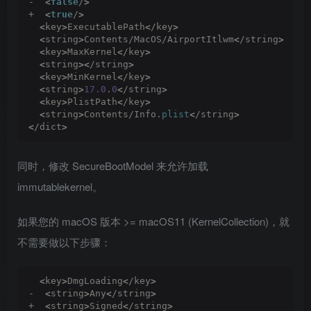
-  
<
false
/
>
+  
<
true
/
>
<
key
>
ExecutablePath
<
/key
>
<
string
>
Contents/MacOS/AirportItlwm
<
/string
>
<
key
>
MaxKernel
<
/key
>
<
string
><
/string
>
<
key
>
MinKernel
<
/key
>
<
string
>
17.0
.
0
<
/string
>
<
key
>
PlistPath
<
/key
>
<
string
>
Contents/Info.
plist
<
/string
>
<
/dict
>
同时，修改 SecureBootModel 来允许加载
immutablekernel。
如果您的 macOS 版本 >= macOS11 (KernelCollection)，就
不需要做以下步骤：
<
key
>
DmgLoading
<
/key
>
-  
<
string
>
Any
<
/string
>
+  
<
string
>
Signed
<
/string
>