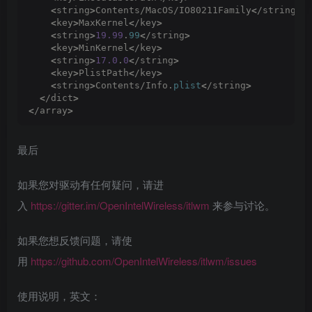
<
string
>
Contents/MacOS/IO80211Family
<
/string
>
<
key
>
MaxKernel
<
/key
>
<
string
>
19.99
.
99
<
/string
>
<
key
>
MinKernel
<
/key
>
<
string
>
17.0
.
0
<
/string
>
<
key
>
PlistPath
<
/key
>
<
string
>
Contents/Info.
plist
<
/string
>
<
/dict
>
<
/array
>
最后
如果您对驱动有任何疑问，请进
入
https://gitter.im/OpenIntelWireless/itlwm
来参与讨论。
如果您想反馈问题，请使
用
https://github.com/OpenIntelWireless/itlwm/issues
使用说明，英文：