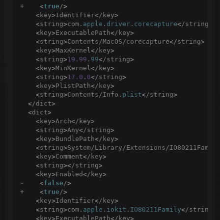
+    
<
true
/
>
<
key
>
Identifier
<
/key
>
<
string
>
com.
apple
.
driver
.
corecapture
<
/string
>
<
key
>
ExecutablePath
<
/key
>
<
string
>
Contents/MacOS/corecapture
<
/string
>
<
key
>
MaxKernel
<
/key
>
<
string
>
19.99
.
99
<
/string
>
<
key
>
MinKernel
<
/key
>
<
string
>
17.0
.
0
<
/string
>
<
key
>
PlistPath
<
/key
>
<
string
>
Contents/Info.
plist
<
/string
>
<
/dict
>
<
dict
>
<
key
>
Arch
<
/key
>
<
string
>
Any
<
/string
>
<
key
>
BundlePath
<
/key
>
<
string
>
System/Library/Extensions/IO80211Famil
<
key
>
Comment
<
/key
>
<
string
><
/string
>
<
key
>
Enabled
<
/key
>
-    
<
false
/
>
+    
<
true
/
>
<
key
>
Identifier
<
/key
>
<
string
>
com.
apple
.
iokit
.
IO80211Family
<
/string
>
<
key
>
ExecutablePath
<
/key
>