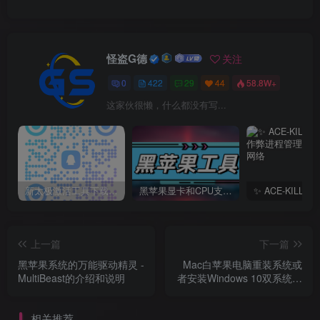
怪盗G德
关注
0
422
29
44
58.8W+
这家伙很懒，什么都没有写...
新太极激活工具下载/教程/充值/开户(QQ交流群号749113977)
黑苹果显卡和CPU支持情况以及购买硬件防踩坑指南
上一篇
下一篇
黑苹果系统的万能驱动精灵 -
Mac白苹果电脑重装系统或
MultiBeast的介绍和说明
者安装Windows 10双系统的
流程介绍
相关推荐