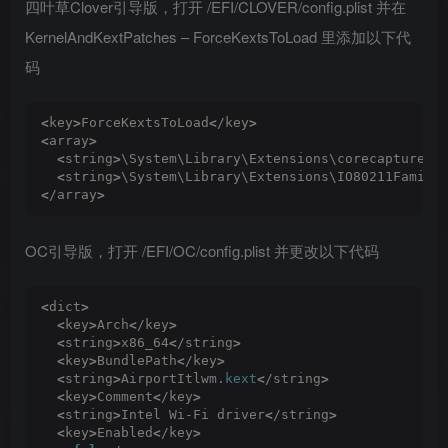
四叶草Clover引导版，打开 /EFI/CLOVER/config.plist 并在
KernelAndKextPatches – ForceKextsToLoad 里添加以下代
码
<
key
>
ForceKextsToLoad
<
/key
>
<
array
>
<
string
>
\System\Library\Extensions\corecapture.
k
<
string
>
\System\Library\Extensions\IO80211Family
<
/array
>
OC引导版，打开 /EFI/OC/config.plist 并更改以下代码
<
dict
>
<
key
>
Arch
<
/key
>
<
string
>
x86_64
<
/string
>
<
key
>
BundlePath
<
/key
>
<
string
>
AirportItlwm.
kext
<
/string
>
<
key
>
Comment
<
/key
>
<
string
>
Intel Wi-Fi driver
<
/string
>
<
key
>
Enabled
<
/key
>