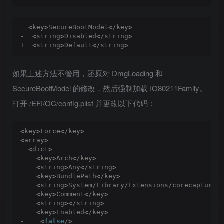
<
key
>
SecureBootModel
<
/key
>
-  
<
string
>
Disabled
<
/string
>
+  
<
string
>
Default
<
/string
>
如果上述方法不管用，还原对 DmgLoading 和
SecureBootModel 的修改，然后强制加载 IO80211Family。
打开 /EFI/OC/config.plist 并更改以下代码：
<
key
>
Force
<
/key
>
<
array
>
<
dict
>
<
key
>
Arch
<
/key
>
<
string
>
Any
<
/string
>
<
key
>
BundlePath
<
/key
>
<
string
>
System/Library/Extensions/corecapture.
<
key
>
Comment
<
/key
>
<
string
><
/string
>
<
key
>
Enabled
<
/key
>
-    
<
false
/
>