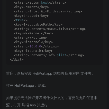
<
string
>
itlwm.
kext
<
/string
>
<
key
>
Comment
<
/key
>
<
string
>
Intel Wi-Fi driver
<
/string
>
<
key
>
Enabled
<
/key
>
<
true
/
>
<
key
>
ExecutablePath
<
/key
>
<
string
>
Contents/MacOS/itlwm
<
/string
>
<
key
>
MaxKernel
<
/key
>
<
string
><
/string
>
<
key
>
MinKernel
<
/key
>
<
string
>
16.0
.
0
<
/string
>
<
key
>
PlistPath
<
/key
>
<
string
>
Contents/Info.
plist
<
/string
>
<
/dict
>
重启，然后安装 HeliPort.app 到您的 应用程序 文件夹。
打开 HeliPort.app，完成。
如果提示无法验证开发者什么什么的，需要先允许任意来
源，打开 终端.app 并运行