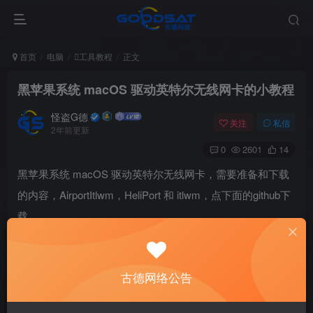
首页
电脑
工具教程
正文
黑苹果系统 macOS 驱动英特尔无线网卡的小教程
怪盗G德
关注
私信
2年前更新
0
2601
14
黑苹果系统 macOS 驱动英特尔无线网卡，需要准备和下载
的内容，AirportItlwm，HeliPort 和 itlwm，点下面的github下
载。
AirportItlwm 和 itlwm 下载：
https://github.com/OpenIntelWireless/itlwm/releases
古德网络公告
HeliPort 下载：