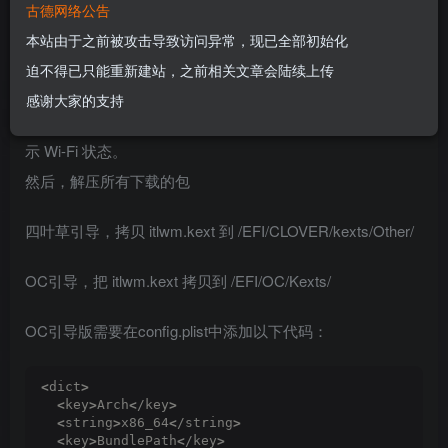
古德网络公告
https://github.com/OpenIntelWireless/HeliPort/releases
本站由于之前被攻击导致访问异常，现已全部初始化
使用 itlwm 和 HeliPort 驱动英特尔无线网卡的方法
迫不得已只能重新建站，之前相关文章会陆续上传
感谢大家的支持
首先，进入系统偏好设置 – 网络 – Wi-Fi，关闭在菜单栏中显
示 Wi-Fi 状态。
然后，解压所有下载的包
四叶草引导，拷贝 itlwm.kext 到 /EFI/CLOVER/kexts/Other/
OC引导，把 itlwm.kext 拷贝到 /EFI/OC/Kexts/
OC引导版需要在config.plist中添加以下代码：
<
dict
>
<
key
>
Arch
<
/key
>
<
string
>
x86_64
<
/string
>
<
key
>
BundlePath
<
/key
>