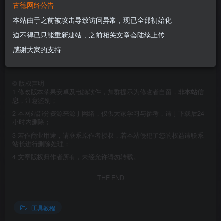
古德网络公告
链
https://github.com/CloverHackyColor/CloverThemes/archi
本站由于之前被攻击导致访问异常，现已全部初始化
ve/master.zip
迫不得已只能重新建站，之前相关文章会陆续上传
感谢大家的支持
©
版权声明
1
修改版本苹果安卓及电脑软件，加群提示为修改者自留，
非本站信
息
，注意鉴别；
2
本网站部分资源来源于网络，仅供大家学习与参考，请于下载后24
小时内删除；
3
若作商业用途，请联系原作者授权，若本站侵犯了您的权益请联系
站长进行删除处理；
4
文章版权归作者所有，未经允许请勿转载。
THE END
工具教程