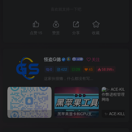
喜欢就支持一下吧
点赞
15
赞赏
分享
收藏
怪盗G德
关注
0
422
29
45
58.9W+
这家伙很懒，什么都没有写...
新太极激活工具下载/教程/充值/开户(QQ交流群号749113977)
黑苹果显卡和CPU支持情况以及购买硬件防踩坑指南