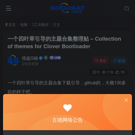
首页
电脑
工具教程
正文
一个四叶草引导的主题合集整理贴 – Collection
of themes for Clover Bootloader
怪盗G德
关注
私信
2年前更新
0
119
15
一个四叶草引导的主题合集下载引导，github的，大概130多
款的样子吧。
github 项
目
https://github.com/CloverHackyColor/CloverThemes
古德网络公告
下载直