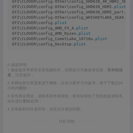
EFI\CLOVER\config-Other\config_UHD630_4K_HBR2_3E9B
EFI\CLOVER\config-Other\config_UHD630_HDMI.
plist
EFI\CLOVER\config-Other\config_UHD630_HDMI_part.
pl
EFI\CLOVER\config-Other\config_WHISKEYLAKE_3EA0.
pl
EFI\CLOVER\config.
plist
EFI\CLOVER\config_AMD_FX_A.
plist
EFI\CLOVER\config_AMD_Ryzen.
plist
EFI\CLOVER\config_CometLake_10710u.
plist
EFI\CLOVER\config_Desktop.
plist
©
版权声明
1
修改版本苹果安卓及电脑软件，加群提示为修改者自留，
非本站信
息
，注意鉴别；
2
本网站部分资源来源于网络，仅供大家学习与参考，请于下载后24
小时内删除；
3
若作商业用途，请联系原作者授权，若本站侵犯了您的权益请联系
站长进行删除处理；
4
文章版权归作者所有，未经允许请勿转载。
THE END