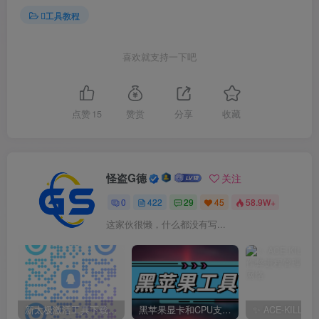
工具教程
喜欢就支持一下吧
点赞
15
赞赏
分享
收藏
怪盗G德
关注
0
422
29
45
58.9W+
这家伙很懒，什么都没有写...
新太极激活工具下载/教程/充值/开户(QQ交流群号749113977)
黑苹果显卡和CPU支持情况以及购买硬件防踩坑指南