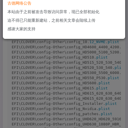
【黑果小兵】macOS Catalina 10.15.3 19D76 正式版 with
古德网络公告
Clover 5103
本站由于之前被攻击导致访问异常，现已全部初始化
这个DMG中自带的通用版四叶草引导EFI文件，四叶草
迫不得已只能重新建站，之前相关文章会陆续上传
Clover版本 5103
感谢大家的支持
EFI\CLOVER\config-Other\config_10.
12_NVME
.
plist
EFI\CLOVER\config-Other\config_HD4600_4400_4200.
pl
EFI\CLOVER\config-Other\config_HD5000_5100_5200.
pl
EFI\CLOVER\config-Other\config_HD510.
plist
EFI\CLOVER\config-Other\config_HD515_520_530_540.
p
EFI\CLOVER\config-Other\config_HD520_530_540.
plist
EFI\CLOVER\config-Other\config_HD5300_5500_6000.
pl
EFI\CLOVER\config-Other\config_HD550_P530.
plist
EFI\CLOVER\config-Other\config_HD5600.
plist
EFI\CLOVER\config-Other\config_HD615.
plist
EFI\CLOVER\config-Other\config_HD615_620_630_640_6
EFI\CLOVER\config-Other\config_HD615_620_630_640_6
EFI\CLOVER\config-Other\config_Installer.
plist
EFI\CLOVER\config-Other\config_Nvidia.
plist
EFI\CLOVER\config-Other\config_patches.
plist
EFI\CLOVER\config-Other\config_UHD620_HD620_591600
EFI\CLOVER\config-Other\config_UHD630_1080P_HBR_3E