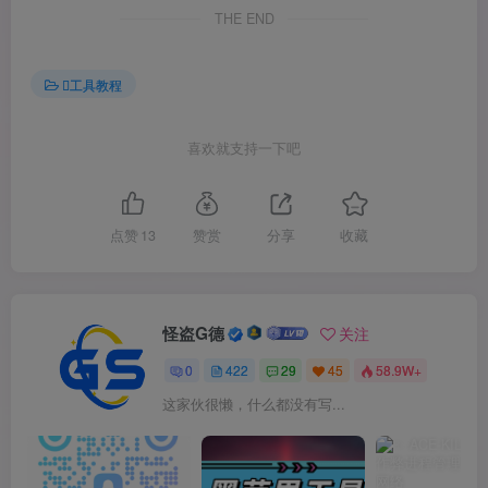
THE END
工具教程
喜欢就支持一下吧
点赞
13
赞赏
分享
收藏
怪盗G德
关注
0
422
29
45
58.9W+
这家伙很懒，什么都没有写...