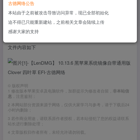
文件
古德网络公告
本站由于之前被攻击导致访问异常，现已全部初始化
当然说是通用，肯定还是要根据自己的情况修改
迫不得已只能重新建站，之前相关文章会陆续上传
来自这个的镜像
感谢大家的支持
文件内容如下
©
版权声明
1
修改版本苹果安卓及电脑软件，加群提示为修改者自留，
非本站信
息
，注意鉴别；
2
本网站部分资源来源于网络，仅供大家学习与参考，请于下载后24
小时内删除；
3
若作商业用途，请联系原作者授权，若本站侵犯了您的权益请联系
站长进行删除处理；
4
文章版权归作者所有，未经允许请勿转载。