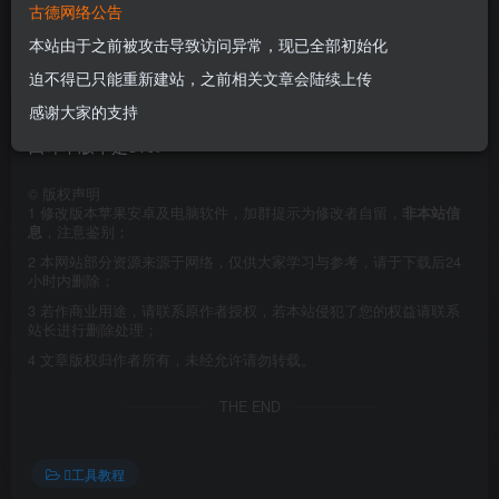
带EFI
古德网络公告
本站由于之前被攻击导致访问异常，现已全部初始化
迫不得已只能重新建站，之前相关文章会陆续上传
感谢大家的支持
四叶草版本是5107
©
版权声明
1
修改版本苹果安卓及电脑软件，加群提示为修改者自留，
非本站信
息
，注意鉴别；
2
本网站部分资源来源于网络，仅供大家学习与参考，请于下载后24
小时内删除；
3
若作商业用途，请联系原作者授权，若本站侵犯了您的权益请联系
站长进行删除处理；
4
文章版权归作者所有，未经允许请勿转载。
THE END
工具教程