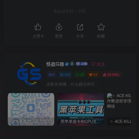
喜欢就支持一下吧
点赞
9
赞赏
分享
收藏
怪盗G德
关注
0
422
29
44
58.8W+
这家伙很懒，什么都没有写...
新太极激活工具下载/教程/充值/开户(QQ交流群号749113977)
黑苹果显卡和CPU支持情况以及购买硬件防踩坑指南