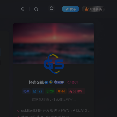
发布
开通会员
怪盗G德
关注
、
0
422
29
44
58.8W+
这家伙很懒，什么都没有写...
更
usbliter8利用开发板进入PWN（A12/A13 SecureROM 漏洞利用）