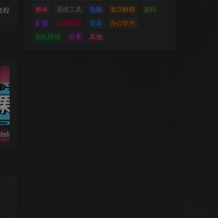
脚本
系统工具
电脑
激活解锁
源码
的教程
扩展
巨魔商店
安卓
办公软件
刷机降级
分享
其他
黑苹果必备：Intel核显platform ID整理及smbios速查表
利用Hackintool打开第8代核显HDMI/DVI输出的正确姿势