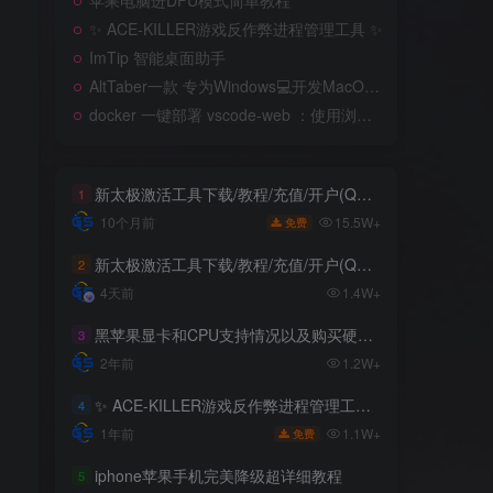
苹果电脑进DFU模式简单教程
✨ ACE-KILLER游戏反作弊进程管理工具 ✨
ImTip 智能桌面助手
AltTaber一款 专为Windows💻️开发MacOS 风格的窗口/应用切换器
docker 一键部署 vscode-web ：使用浏览器远程开发
新太极激活工具下载/教程/充值/开户(QQ交流群号749113977)
1
15.5W+
10个月前
免费
新太极激活工具下载/教程/充值/开户(QQ交流群号:523943346)
2
4天前
1.4W+
黑苹果显卡和CPU支持情况以及购买硬件防踩坑指南
3
2年前
1.2W+
✨ ACE-KILLER游戏反作弊进程管理工具 ✨
4
1.1W+
1年前
免费
iphone苹果手机完美降级超详细教程
5