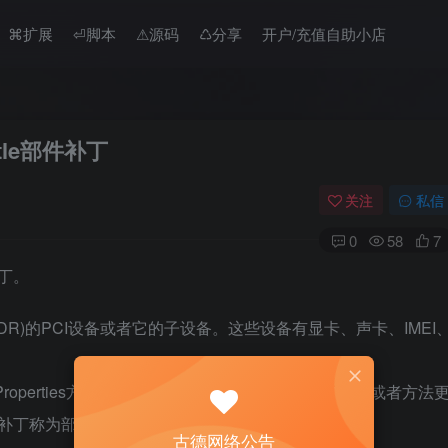
⌘扩展
⏎脚本
⚠︎源码
♺分享
开户/充值自助小店
little部件补丁
关注
私信
0
58
7
补丁。
(_ADR)的PCI设备或者它的子设备。这些设备有显卡、声卡、IMEI
。当Properties方法不奏效时或者其他原因时，采用对设备或者方法
种补丁称为部件补丁。
古德网络公告