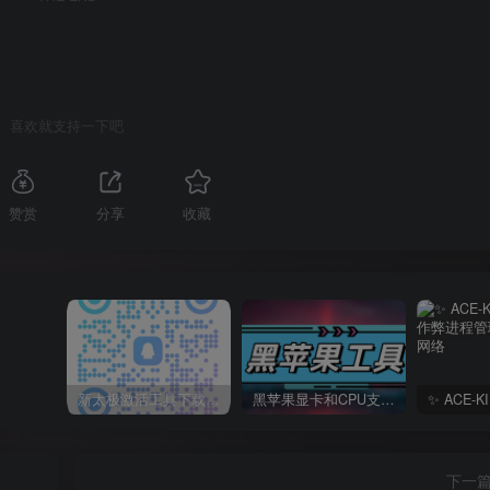
喜欢就支持一下吧
赞赏
分享
收藏
新太极激活工具下载/教程/充值/开户(QQ交流群号749113977)
黑苹果显卡和CPU支持情况以及购买硬件防踩坑指南
下一