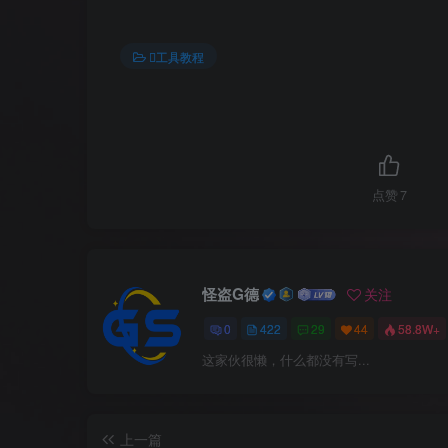
工具教程
点赞
7
怪盗G德
关注
0
422
29
44
58.8W+
这家伙很懒，什么都没有写...
上一篇