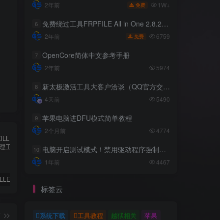
1W+
2年前
免费
免费绕过工具FRPFILE All in One 2.8.2，支持iOS 12.5.3~14.8
6
6759
2年前
免费
OpenCore简体中文参考手册
7
2年前
5974
新太极激活工具大客户洽谈（QQ官方交流群：523943346）
8
4天前
5490
苹果电脑进DFU模式简单教程
9
2个月前
4774
电脑开启测试模式！禁用驱动程序强制签名！（大概操作方法）
10
1年前
4467
✨ ACE-KILLER游戏反作弊进程管理工具 ✨
iphone苹果手机完美降级超详细教程
免费绕过工具FRPFILE All in One 2.8.2，支持iOS 12.5.3~14.8
标签云
篇
系统下载
工具教程
越狱相关
苹果